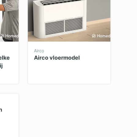
Airco
elke
Airco vloermodel
ij
n