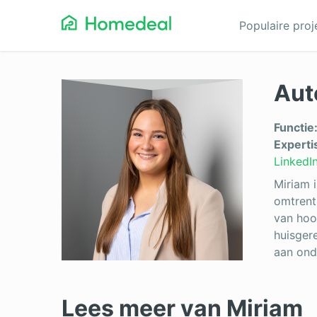
Populaire pro
Aut
Aanbouw
Ga
Airco
Gev
Functie
Experti
Architect
Gla
LinkedI
Asbest verwijderen
He
Miriam 
omtrent
Badkamerspecialist
Inb
van hoo
huisger
Bestraten
Iso
aan ond
Cv-ketel
Keu
Lees meer van Miriam
Dakbedekking
Koz