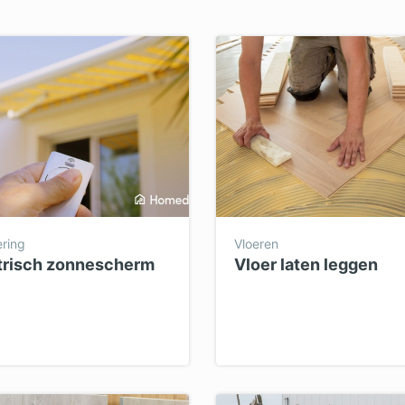
dpalen
Tuinaanleg
dgieter
Tuinonderhoud
ediertebestrijding
Ventilatie
ring
Vloeren
trisch zonnescherm
Vloer laten leggen