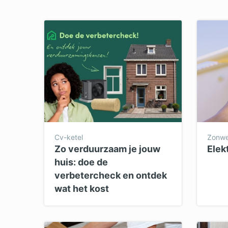
Dakkapel
Laa
Dakraam
Loo
Elektricien
Ong
Cv-ketel
Zonwe
Zo verduurzaam je jouw
Elek
huis: doe de
verbetercheck en ontdek
wat het kost