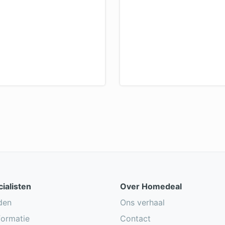
ialisten
Over Homedeal
den
Ons verhaal
formatie
Contact