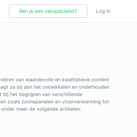
Ben je een vakspecialist?
Log in
Verbouwing
Vloeren
Vloerverwarming
Vochtbestrijding
reëren van waardevolle en kwalitatieve content
agt ze bij aan het ontwikkelen en onderhouden
Warmtepomp
bij het begrijpen van verschillende
len zoals zonnepanelen en vloerverwarming tot
Wellness
 onder meer de volgende artikelen:
Zonnepanelen
Zonwering