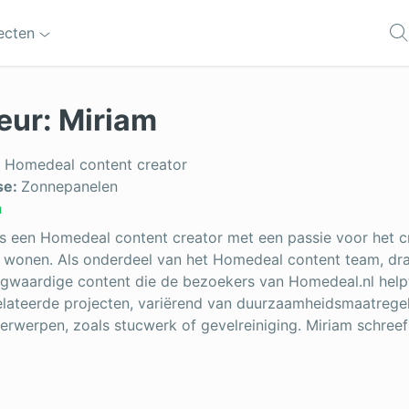
jecten
eur: Miriam
ragedeur
Rolluiken
elreiniging
Schilderwerk
:
Homedeal content creator
se:
Zonnepanelen
s
Schuifpui
n
kwerken
Serre
is een Homedeal content creator met een passie voor het c
 wonen. Als onderdeel van het Homedeal content team, dra
raakbeveiliging
Stucwerk
gwaardige content die de bezoekers van Homedeal.nl helpt 
elateerde projecten, variërend van duurzaamheidsmaatrege
latie
Tegels zetten
erwerpen, zoals stucwerk of gevelreiniging. Miriam schreef
kenspecialist
Thuisbatterij
ijnen
Trap