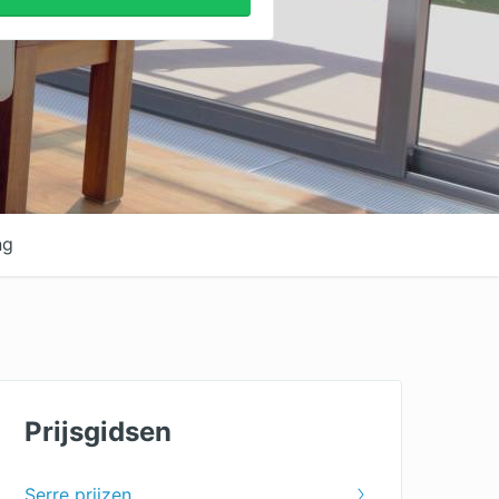
ng
Prijsgidsen
Serre prijzen