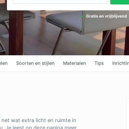
dpalen
Tuinaanleg
Gratis en vrijblijvend
dgieter
Tuinonderhoud
ediertebestrijding
Ventilatie
elen
Soorten en stijlen
Materialen
Tips
Inrichti
 net wat extra licht en ruimte in
ou. Je leest op deze pagina meer