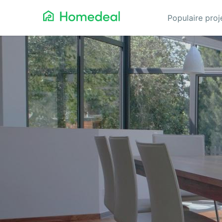
Populaire pro
Aanbouw
Ga
Airco
Gev
Architect
Gla
Asbest verwijderen
He
Badkamerspecialist
Inb
Bestraten
Iso
Cv-ketel
Keu
Dakbedekking
Koz