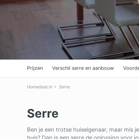
Dakkapel
Laa
Dakraam
Loo
Elektricien
Ong
Prijzen
Verschil serre en aanbouw
Voord
Homedeal.nl
Serre
Serre
Ben je een trotse huiseigenaar, maar mis je
huis? Dan is een serre de oplossing voor j