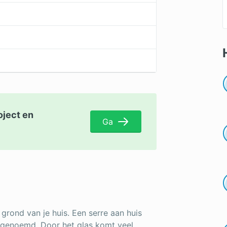
oject en
Ga
rond van je huis. Een serre aan huis
 genoemd. Door het glas komt veel