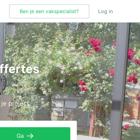
Ben je een vakspecialist?
Log in
Verbouwing
Vloeren
offertes
Vloerverwarming
Vochtbestrijding
Warmtepomp
 je project
Wellness
Zonnepanelen
Zonwering
Ga