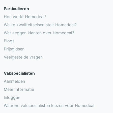
Pir isolatie
Particulieren
Glaswol isolatie
Hoe werkt Homedeal?
Welke kwaliteitseisen stelt Homedeal?
Steenwol isolatie
Wat zeggen klanten over Homedeal?
PUR isolatie
Blogs
Onderzoek: invloed energielabel op
Prijsgidsen
woningwaarde
Veelgestelde vragen
Isolatiematerialen vergelijken
Vakspecialisten
Aanmelden
Meer informatie
Inloggen
Waarom vakspecialisten kiezen voor Homedeal