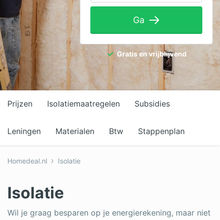
Tuinaanleg
Ga
Ventilatie
Warmtepomp
Gratis en vrijblijvend
Wellness
Zonnepanelen
Prijzen
Isolatiemaatregelen
Subsidies
Overige projecten
Leningen
Materialen
Btw
Stappenplan
Ben je een vakspecialist?
Homedeal.nl
Isolatie
Log in
Isolatie
Wil je graag besparen op je energierekening, maar niet