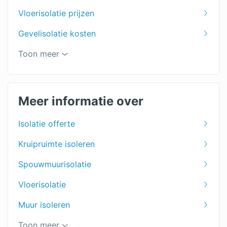
Vloerisolatie prijzen
Gevelisolatie kosten
Kruipruimte isoleren kosten
Toon meer
Zolder isoleren kosten
Meer informatie over
Schuin dak isoleren kosten
Isolatie offerte
Huis isoleren kosten
Kruipruimte isoleren
Spouwmuurisolatie
Vloerisolatie
Muur isoleren
Schuur isoleren
Toon meer