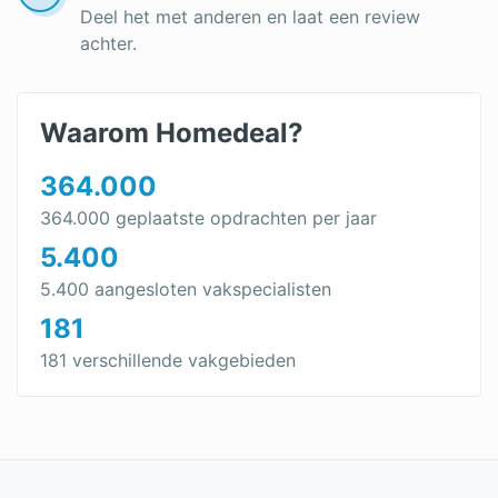
Deel het met anderen en laat een review
Oud huis isoleren
achter.
Zolder isoleren
Geluidsisolatie vloer
Waarom Homedeal?
Geluidsisolatie plafond
364.000
Geluidsisolatie muur
364.000 geplaatste opdrachten per jaar
5.400
Goedkope isolatie
5.400 aangesloten vakspecialisten
Geluidsisolatie
181
Kelder isoleren
181 verschillende vakgebieden
Garage isoleren
Buitenmuur isoleren
EPS isolatie