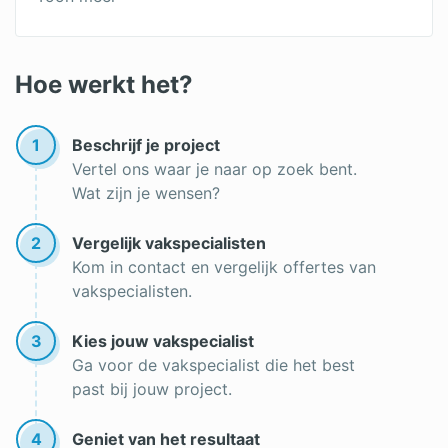
Plat dak isoleren
Bodemisolatie
Hoe werkt het?
Biobased isolatie
1
Beschrijf je project
Subsidie gevelisolatie
Vertel ons waar je naar op zoek bent.
Wat zijn je wensen?
Subsidie vloerisolatie 2025
PUR schuim isolatie zelf doen
2
Vergelijk vakspecialisten
Kom in contact en vergelijk offertes van
Enkelsteens muur isoleren binnenkant
vakspecialisten.
Garage isoleren subsidie
3
Kies jouw vakspecialist
Subsidie dakisolatie
Ga voor de vakspecialist die het best
past bij jouw project.
Dakisolatie
Dakisolatie: binnenzijde of buitenzijde
4
Geniet van het resultaat