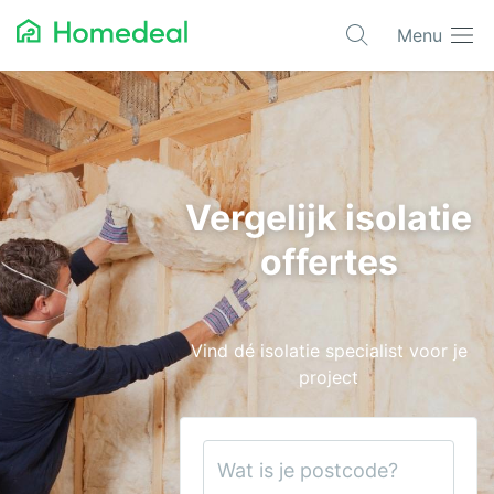
Menu
Populaire projecten
Asbest verwijderen
Dakbedekking
Vergelijk isolatie
Dakkapel
offertes
Glas
Isolatie
Vind dé isolatie specialist voor je
Kozijnen
project
Laadpalen
Schilderwerk