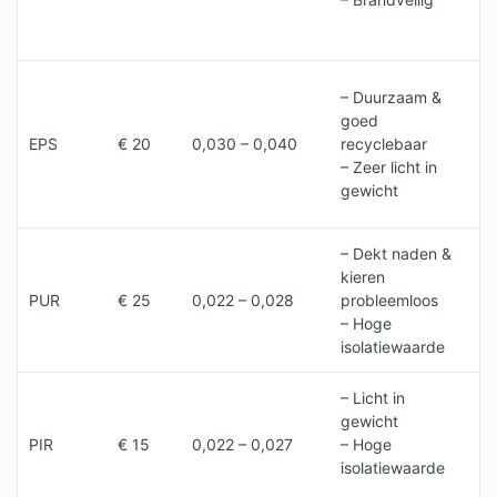
v
s
–
– Duurzaam &
(
goed
b
EPS
€ 20
0,030 – 0,040
recyclebaar
w
– Zeer licht in
–
gewicht
e
– Dekt naden &
kieren
–
PUR
€ 25
0,022 – 0,028
probleemloos
–
– Hoge
v
isolatiewaarde
– Licht in
–
gewicht
m
PIR
€ 15
0,022 – 0,027
– Hoge
–
isolatiewaarde
r