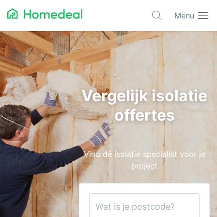
Menu
Populaire projecten
Asbest verwijderen
Dakbedekking
Vergelijk isolatie
Dakkapel
offertes
Glas
Isolatie
Vind dé isolatie specialist voor je
Kozijnen
project
Laadpalen
Schilderwerk