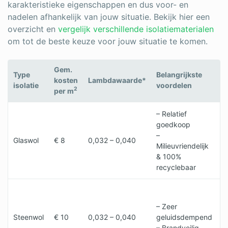
karakteristieke eigenschappen en dus voor- en
nadelen afhankelijk van jouw situatie. Bekijk hier een
overzicht en
vergelijk verschillende isolatiematerialen
om tot de beste keuze voor jouw situatie te komen.
Gem.
Type
Belangrijkste
kosten
Lambdawaarde*
N
isolatie
voordelen
2
per m
– Relatief
–
goedkoop
h
–
v
Glaswol
€ 8
0,032 – 0,040
Milieuvriendelijk
–
& 100%
v
recyclebaar
s
–
h
– Zeer
v
Steenwol
€ 10
0,032 – 0,040
geluidsdempend
–
– Brandveilig