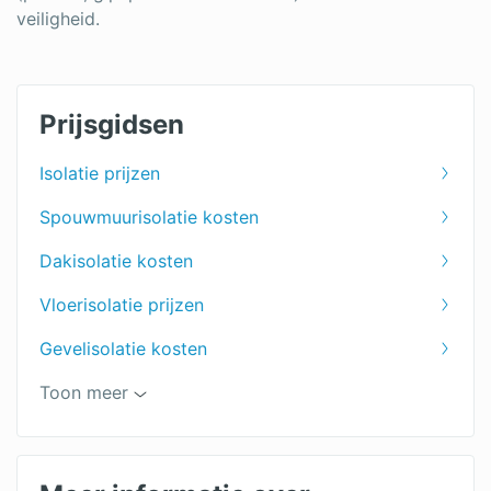
veiligheid.
Prijsgidsen
Isolatie prijzen
Spouwmuurisolatie kosten
Dakisolatie kosten
Vloerisolatie prijzen
Gevelisolatie kosten
Kruipruimte isoleren kosten
Toon meer
Zolder isoleren kosten