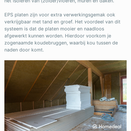
het isoleren van (zolder)vloeren, muren en daken.
EPS platen zijn voor extra verwerkingsgemak ook
verkrijgbaar met tand en groef. Het voordeel van dit
systeem is dat de platen mooier en naadloos
afgewerkt kunnen worden. Hierdoor voorkom je
zogenaamde koudebruggen, waarbij kou tussen de
naden door komt.