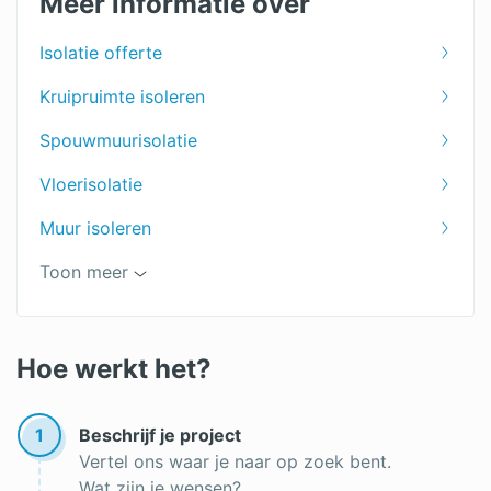
Meer informatie over
Schuin dak isoleren kosten
Isolatie offerte
Huis isoleren kosten
Kruipruimte isoleren
Spouwmuurisolatie
Vloerisolatie
Muur isoleren
Schuur isoleren
Toon meer
Plat dak isoleren
Bodemisolatie
Hoe werkt het?
Biobased isolatie
1
Beschrijf je project
Subsidie gevelisolatie
Vertel ons waar je naar op zoek bent.
Wat zijn je wensen?