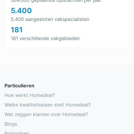
364.000 geplaatste opdrachten per jaar
5.400
Goedkope isolatie
5.400 aangesloten vakspecialisten
Geluidsisolatie
181
Kelder isoleren
181 verschillende vakgebieden
Garage isoleren
Buitenmuur isoleren
Pir isolatie
Glaswol isolatie
Particulieren
Steenwol isolatie
Hoe werkt Homedeal?
Welke kwaliteitseisen stelt Homedeal?
PUR isolatie
Wat zeggen klanten over Homedeal?
Onderzoek: invloed energielabel op
Blogs
woningwaarde
Prijsgidsen