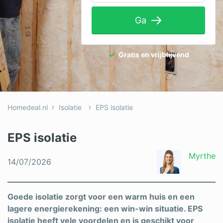
Tuinaanleg
Ga
Ventilatie
Warmtepomp
Gratis en vrijblijvend
Wellness
Zonnepanelen
Homedeal.nl
Isolatie
EPS isolatie
Overige projecten
EPS isolatie
Ben je een vakspecialist?
Myrthe
14/07/2026
Log in
Goede isolatie zorgt voor een warm huis en een
lagere energierekening: een win-win situatie. EPS
isolatie heeft vele voordelen en is geschikt voor