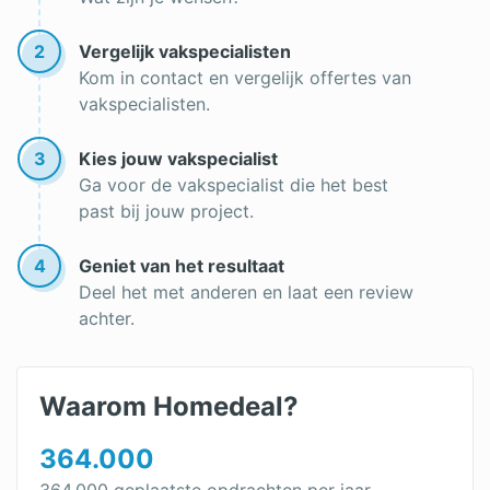
Subsidie vloerisolatie 2025
PUR schuim isolatie zelf doen
2
Vergelijk vakspecialisten
Kom in contact en vergelijk offertes van
Enkelsteens muur isoleren binnenkant
vakspecialisten.
Garage isoleren subsidie
3
Kies jouw vakspecialist
Subsidie dakisolatie
Ga voor de vakspecialist die het best
past bij jouw project.
Dakisolatie
Dakisolatie: binnenzijde of buitenzijde
4
Geniet van het resultaat
Deel het met anderen en laat een review
Oud huis isoleren
achter.
Zolder isoleren
Geluidsisolatie vloer
Waarom Homedeal?
Geluidsisolatie plafond
364.000
Geluidsisolatie muur