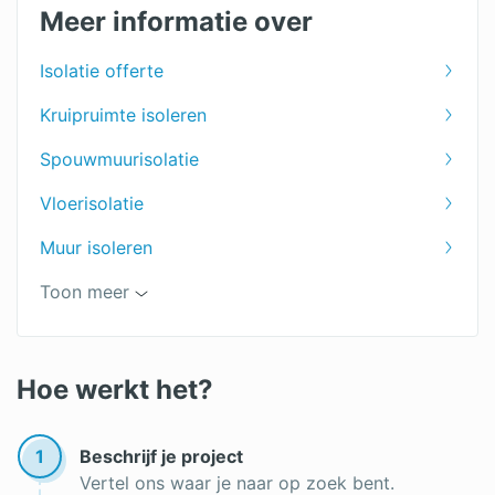
Meer informatie over
Schuin dak isoleren kosten
Isolatie offerte
Huis isoleren kosten
Kruipruimte isoleren
Spouwmuurisolatie
Vloerisolatie
Muur isoleren
Schuur isoleren
Toon meer
Plat dak isoleren
Bodemisolatie
Hoe werkt het?
Biobased isolatie
1
Beschrijf je project
Subsidie gevelisolatie
Vertel ons waar je naar op zoek bent.