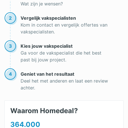
Wat zijn je wensen?
Subsidie vloerisolatie 2025
PUR schuim isolatie zelf doen
2
Vergelijk vakspecialisten
Kom in contact en vergelijk offertes van
Enkelsteens muur isoleren binnenkant
vakspecialisten.
Garage isoleren subsidie
3
Kies jouw vakspecialist
Subsidie dakisolatie
Ga voor de vakspecialist die het best
past bij jouw project.
Dakisolatie
Dakisolatie: binnenzijde of buitenzijde
4
Geniet van het resultaat
Deel het met anderen en laat een review
Oud huis isoleren
achter.
Zolder isoleren
Geluidsisolatie vloer
Waarom Homedeal?
Geluidsisolatie plafond
364.000