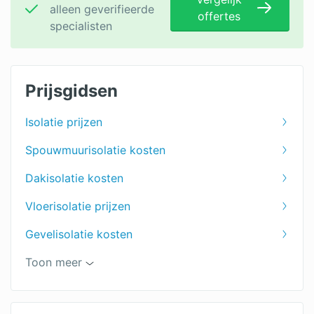
alleen geverifieerde
offertes
specialisten
Prijsgidsen
Isolatie prijzen
Spouwmuurisolatie kosten
Dakisolatie kosten
Vloerisolatie prijzen
Gevelisolatie kosten
Kruipruimte isoleren kosten
Toon meer
Zolder isoleren kosten