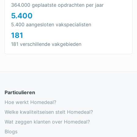
Geluidsisolatie muur
364.000 geplaatste opdrachten per jaar
5.400
Goedkope isolatie
5.400 aangesloten vakspecialisten
Geluidsisolatie
181
Garage isoleren
181 verschillende vakgebieden
Buitenmuur isoleren
EPS isolatie
Pir isolatie
Glaswol isolatie
Particulieren
Steenwol isolatie
Hoe werkt Homedeal?
Welke kwaliteitseisen stelt Homedeal?
PUR isolatie
Wat zeggen klanten over Homedeal?
Onderzoek: invloed energielabel op
Blogs
woningwaarde