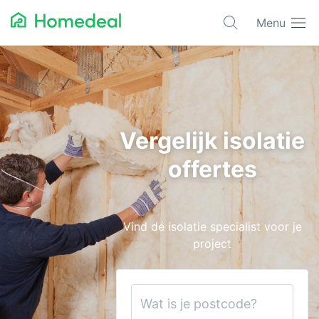
Menu
Populaire projecten
Asbest verwijderen
Dakbedekking
Vergelijk isolatie
Dakkapel
offertes
Glas
Isolatie
Vind dé isolatie specialist voor je
Kozijnen
project
Laadpalen
Schilderwerk