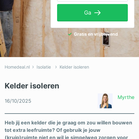
Tuinaanleg
Ga
Ventilatie
Warmtepomp
Gratis en vrijblijvend
Wellness
Zonnepanelen
Homedeal.nl
Isolatie
Kelder isoleren
Overige projecten
Kelder isoleren
Ben je een vakspecialist?
Myrthe
16/10/2025
Log in
Heb jij een kelder die je graag om zou willen bouwen
tot extra leefruimte? Of gebruik je jouw
(kruip)ruimte niet en wil je simpelweg zorgen voor