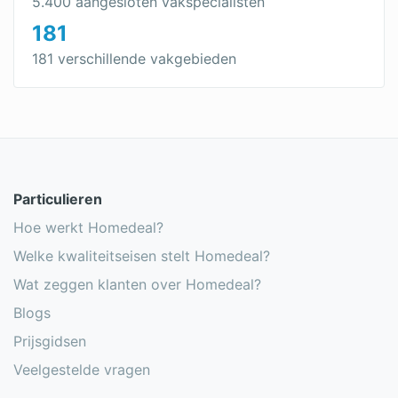
5.400 aangesloten vakspecialisten
Rolluiken berekenen
181
181 verschillende vakgebieden
Particulieren
Hoe werkt Homedeal?
Welke kwaliteitseisen stelt Homedeal?
Wat zeggen klanten over Homedeal?
Blogs
Prijsgidsen
Veelgestelde vragen