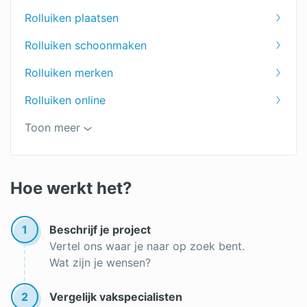
Rolluiken plaatsen
Rolluiken schoonmaken
Rolluiken merken
Rolluiken online
Slimme rolluiken
Toon meer
Rolluiken in Enschede
Rolluiken in Den Bosch
Hoe werkt het?
Inbouw rolluik
1
Beschrijf je project
Rolluiken op zonne-energie
Vertel ons waar je naar op zoek bent.
Wat zijn je wensen?
Rolluiken in Tilburg
Goedkope rolluiken
2
Vergelijk vakspecialisten