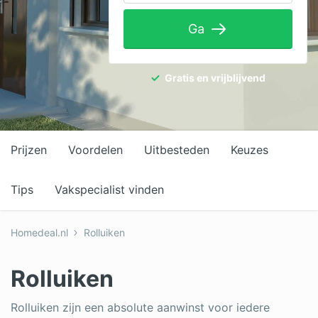
Tuinaanleg
Ga
Ventilatie
Warmtepomp
Gratis en vrijblijvend
Wellness
Zonnepanelen
Prijzen
Voordelen
Uitbesteden
Keuzes
Overige projecten
Tips
Vakspecialist vinden
Ben je een vakspecialist?
Homedeal.nl
Rolluiken
Log in
Rolluiken
Rolluiken zijn een absolute aanwinst voor iedere