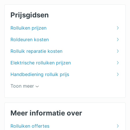
Prijsgidsen
Rolluiken prijzen
Roldeuren kosten
Rolluik reparatie kosten
Elektrische rolluiken prijzen
Handbediening rolluik prijs
Kunststof rolluiken prijzen
Toon meer
Aluminium rolluiken prijzen
Voorzetrolluiken prijzen
Meer informatie over
Rolluiken offertes