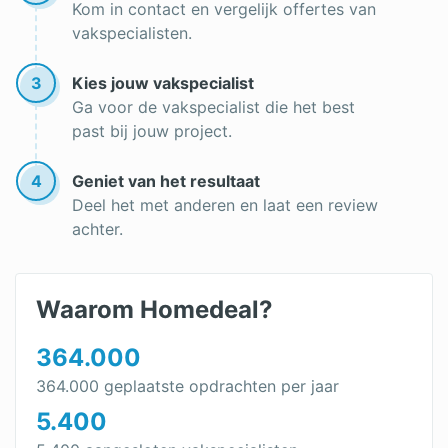
Kom in contact en vergelijk offertes van
Rolluiken vergelijken
vakspecialisten.
Rolluikband vervangen
3
Kies jouw vakspecialist
Rolluiken op maat
Ga voor de vakspecialist die het best
past bij jouw project.
Houten rolluiken
Opbouwrolluik
4
Geniet van het resultaat
Deel het met anderen en laat een review
Rolluik overkapping
achter.
Rolluik slaapkamer
Inbraakwerende rolluiken
Waarom Homedeal?
Rolluik dakkapel
364.000
Rolluik bestellen
364.000 geplaatste opdrachten per jaar
5.400
Rolluiken kopen