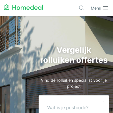
Menu
Populaire projecten
Asbest verwijderen
Dakbedekking
Vergelijk
Dakkapel
rolluiken offertes
Glas
Isolatie
Vind dé rolluiken specialist voor je
Kozijnen
project
Laadpalen
Schilderwerk