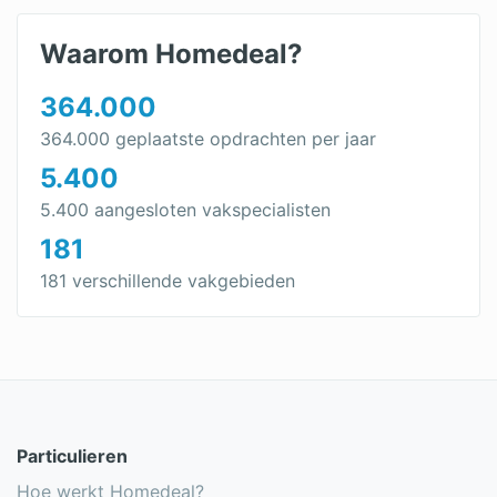
Rolluik dakkapel
Waarom Homedeal?
Rolluik bestellen
364.000
Rolluiken kopen
364.000 geplaatste opdrachten per jaar
5.400
Rolluiken berekenen
5.400 aangesloten vakspecialisten
181
181 verschillende vakgebieden
Particulieren
Hoe werkt Homedeal?