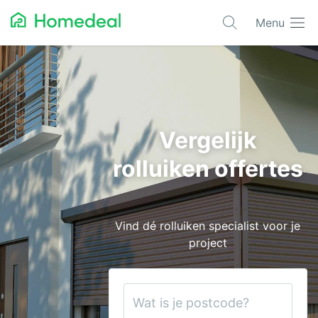
Menu
Populaire projecten
Asbest verwijderen
Dakbedekking
Vergelijk
Dakkapel
rolluiken offertes
Glas
Isolatie
Vind dé rolluiken specialist voor je
Kozijnen
project
Laadpalen
Schilderwerk