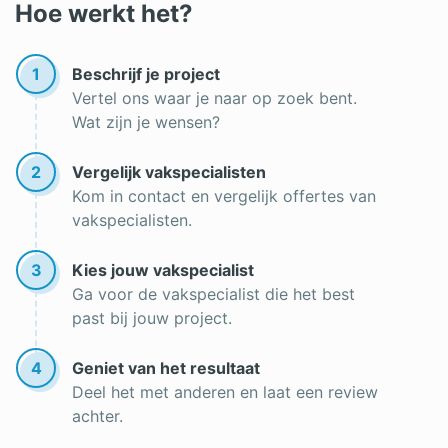
Rolluiken in Den Bosch
Hoe werkt het?
Inbouw rolluik
1
Beschrijf je project
Rolluiken op zonne-energie
Vertel ons waar je naar op zoek bent.
Wat zijn je wensen?
Rolluiken in Tilburg
Goedkope rolluiken
2
Vergelijk vakspecialisten
Kom in contact en vergelijk offertes van
Rolluikband vervangen
vakspecialisten.
Rolluiken op maat
3
Kies jouw vakspecialist
Houten rolluiken
Ga voor de vakspecialist die het best
past bij jouw project.
Opbouwrolluik
Rolluik overkapping
4
Geniet van het resultaat
Deel het met anderen en laat een review
Rolluik slaapkamer
achter.
Inbraakwerende rolluiken