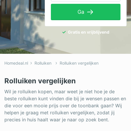
Tuinaanleg
Ga
Ventilatie
Warmtepomp
Gratis en vrijblijvend
Wellness
Zonnepanelen
Homedeal.nl
Rolluiken
Rolluiken vergelijken
Overige projecten
Rolluiken vergelijken
Ben je een vakspecialist?
Wil je rolluiken kopen, maar weet je niet hoe je de
beste rolluiken kunt vinden die bij je wensen passen en
Log in
die voor een mooie prijs over de toonbank gaan? Wij
helpen je graag met rolluiken vergelijken, zodat jij
precies in huis haalt waar je naar op zoek bent.