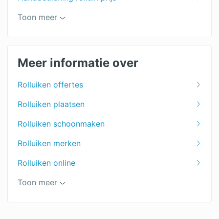
Kunststof rolluiken prijzen
Toon meer
Aluminium rolluiken prijzen
Voorzetrolluiken prijzen
Meer informatie over
Rolluiken offertes
Rolluiken plaatsen
Rolluiken schoonmaken
Rolluiken merken
Rolluiken online
Slimme rolluiken
Toon meer
Rolluiken in Enschede