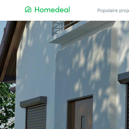
Populaire pro
Aanbouw
Ga
Airco
Gev
Architect
Gla
Asbest verwijderen
He
Badkamerspecialist
Inb
Bestraten
Iso
Cv-ketel
Keu
Dakbedekking
Koz