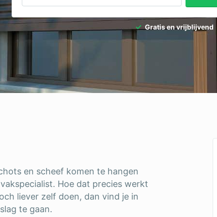
dpalen
Tuinaanleg
Gratis en vrijblijvend
dgieter
Tuinonderhoud
ediertebestrijding
Ventilatie
 schots en scheef komen te hangen
 vakspecialist. Hoe dat precies werkt
toch liever zelf doen, dan vind je in
 slag te gaan.