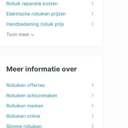
Rolluik reparatie kosten
Elektrische rolluiken prijzen
Handbediening rolluik prijs
Kunststof rolluiken prijzen
Toon meer
Aluminium rolluiken prijzen
Voorzetrolluiken prijzen
Meer informatie over
Rolluiken offertes
Rolluiken schoonmaken
Rolluiken merken
Rolluiken online
Slimme rolluiken