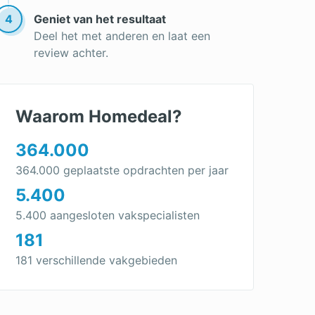
Rolluik slaapkamer
4
Geniet van het resultaat
Inbraakwerende rolluiken
Deel het met anderen en laat een
review achter.
Rolluik dakkapel
Rolluik bestellen
Rolluiken kopen
Waarom Homedeal?
Rolluiken berekenen
364.000
364.000 geplaatste opdrachten per jaar
5.400
5.400 aangesloten vakspecialisten
181
181 verschillende vakgebieden