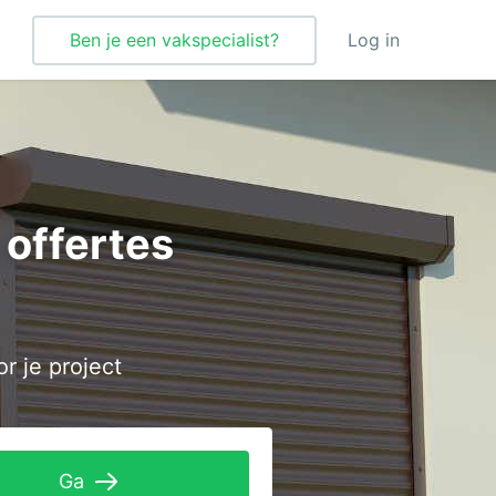
Ben je een vakspecialist?
Log in
Verbouwing
Vloeren
 offertes
Vloerverwarming
Vochtbestrijding
Warmtepomp
or je project
Wellness
Zonnepanelen
Zonwering
Ga