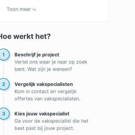
Rolluiken in Enschede
Toon meer
Rolluiken in Den Bosch
Inbouw rolluik
Hoe werkt het?
Rolluiken op zonne-energie
Rolluiken in Tilburg
1
Beschrijf je project
Vertel ons waar je naar op zoek
Goedkope rolluiken
bent. Wat zijn je wensen?
Rolluiken vergelijken
2
Vergelijk vakspecialisten
Rolluikband vervangen
Kom in contact en vergelijk
Rolluiken op maat
offertes van vakspecialisten.
Houten rolluiken
3
Kies jouw vakspecialist
Opbouwrolluik
Ga voor de vakspecialist die het
best past bij jouw project.
Rolluik overkapping