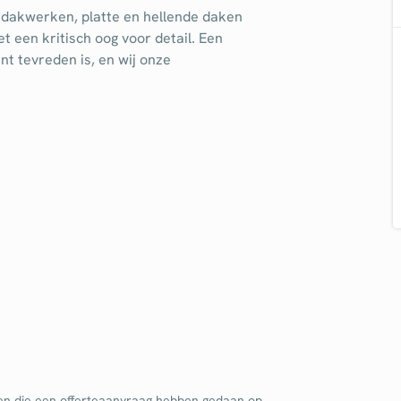
n dakwerken, platte en hellende daken
dpalen
Tuinaanleg
 een kritisch oog voor detail. Een
dgieter
Tuinonderhoud
t tevreden is, en wij onze
ediertebestrijding
Ventilatie
en die een offerteaanvraag hebben gedaan op