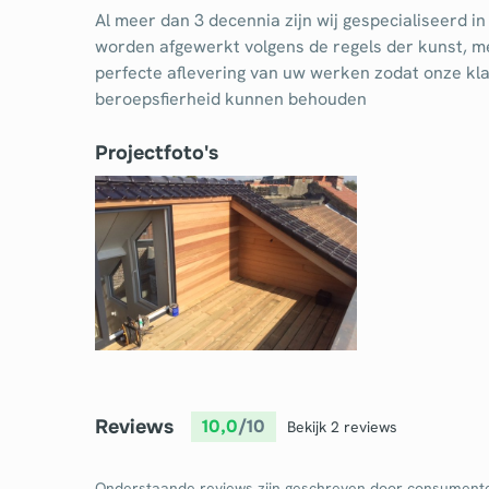
Al meer dan 3 decennia zijn wij gespecialiseerd i
Dakkapel
Laa
worden afgewerkt volgens de regels der kunst, met
Dakraam
Loo
perfecte aflevering van uw werken zodat onze klan
beroepsfierheid kunnen behouden
Elektricien
Ong
Projectfoto's
Reviews
10,0
/10
Bekijk 2 reviews
Onderstaande reviews zijn geschreven door consument