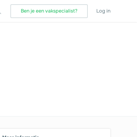
Ben je een vakspecialist?
Log in
Verbouwing
Vloeren
Vloerverwarming
Vochtbestrijding
Warmtepomp
Wellness
Zonnepanelen
Zonwering