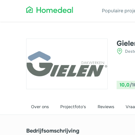
Populaire pro
Aanbouw
Ga
Giel
Dest
Airco
Gev
Architect
Gla
Asbest verwijderen
He
10,0
/1
Badkamerspecialist
Inb
Bestraten
Iso
Over ons
Projectfoto's
Reviews
Vraa
Cv-ketel
Keu
Dakbedekking
Koz
Bedrijfsomschrijving