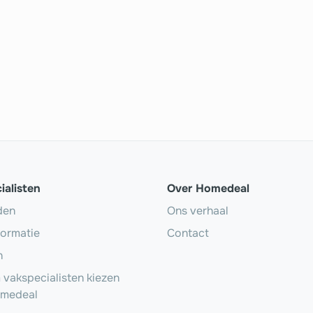
ialisten
Over Homedeal
den
Ons verhaal
formatie
Contact
n
vakspecialisten kiezen
omedeal