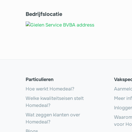
Bedrijfslocatie
Particulieren
Vakspec
Hoe werkt Homedeal?
Aanmel
Welke kwaliteitseisen stelt
Meer in
Homedeal?
Inlogge
Wat zeggen klanten over
Waarom 
Homedeal?
voor H
Blogs