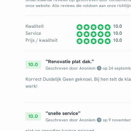
onze website. Alle reviews die voldoen aan onze richtli
Kwaliteit
10.0
Service
10.0
Prijs / kwaliteit
10.0
“
Renovatie plat dak.
”
10.0
Geschreven door Anoniem
op
24 septemb
?
Korrect Duidelijk Geen geknoei. Bij hen telt de kl
werk!
“
snelle service
”
10.0
Geschreven door Anoniem
op
9 november
?
niet op onnodige kosten gejaagd.