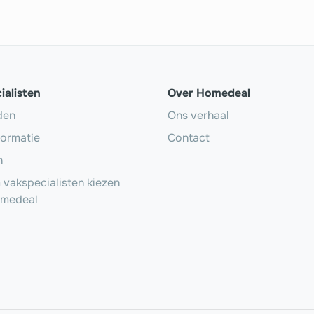
ialisten
Over Homedeal
den
Ons verhaal
formatie
Contact
n
vakspecialisten kiezen
omedeal