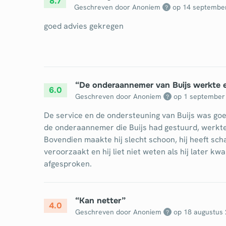
8.7
Geschreven door Anoniem
op
14 septembe
?
goed advies gekregen
“
De onderaannemer van Buijs werkte er
6.0
Geschreven door Anoniem
op
1 september
?
De service en de ondersteuning van Buijs was go
de onderaannemer die Buijs had gestuurd, werkte 
Bovendien maakte hij slecht schoon, hij heeft sch
veroorzaakt en hij liet niet weten als hij later k
afgesproken.
“
Kan netter
”
4.0
Geschreven door Anoniem
op
18 augustus
?