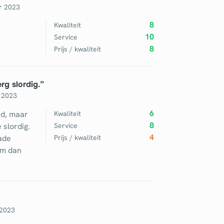
r 2023
8
Kwaliteit
10
Service
8
Prijs / kwaliteit
g slordig.
”
 2023
6
ed, maar
Kwaliteit
8
slordig.
Service
4
ade
Prijs / kwaliteit
wam dan
 2023