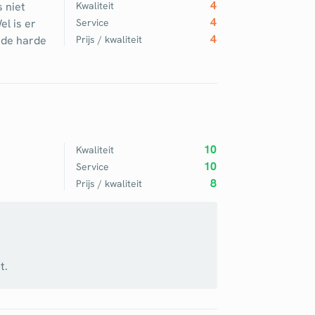
4
 niet
Kwaliteit
4
el is er
Service
4
ede harde
Prijs / kwaliteit
10
Kwaliteit
10
Service
8
Prijs / kwaliteit
t.