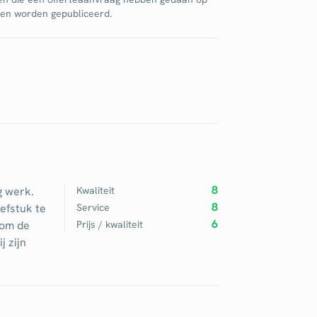
jnen worden gepubliceerd.
8
g werk.
Kwaliteit
8
efstuk te
Service
6
 om de
Prijs / kwaliteit
j zijn