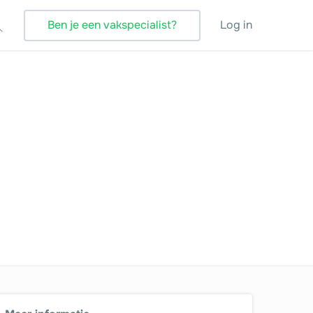
Ben je een vakspecialist?
Log in
Verbouwing
Vloeren
Vloerverwarming
Vochtbestrijding
Warmtepomp
Wellness
Zonnepanelen
Zonwering