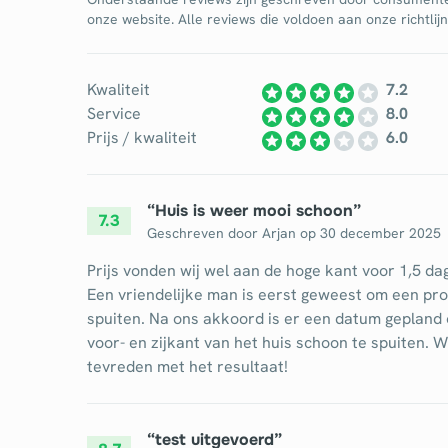
onze website. Alle reviews die voldoen aan onze richtli
Kwaliteit
7.2
Service
8.0
Prijs / kwaliteit
6.0
“
Huis is weer mooi schoon
”
7.3
Geschreven door
Arjan
op
30 december 2025
Prijs vonden wij wel aan de hoge kant voor 1,5 da
Een vriendelijke man is eerst geweest om een pro
spuiten. Na ons akkoord is er een datum gepland
voor- en zijkant van het huis schoon te spuiten. Wi
tevreden met het resultaat!
“
test uitgevoerd
”