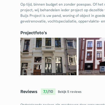
Op tijd, binnen budget en zonder poespas. Of het 
Dakkapel
Laa
project, wij behandelen ieder project op dezelfde
Dakraam
Loo
Buijs Project is uw pand, woning of object in goe
gevelrenovatie, vochtspecialiatie, oppervlakte- e
Elektricien
Ong
Projectfoto's
Reviews
7,1
/10
Bekijk 5 reviews
Onderstaande reviews zijn geschreven door consument