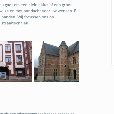
nu gaat om een kleine klus of een groot
dpalen
Tuinaanleg
 wijze en met aandacht voor uw wensen. Bij
dgieter
Tuinonderhoud
de handen. Wij focussen ons op
n straaltechniek
ediertebestrijding
Ventilatie
en die een offerteaanvraag hebben gedaan op