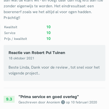
aan wat de klant wil - en voegt daar dan nog iets aan toe
zonder eigenwijs te worden. Het eindresultaat: een
boerenerf zoals we het altijd al voor ogen hadden.
Práchtig!!
10
Kwaliteit
10
Service
10
Prijs / kwaliteit
Reactie van
Robert Pul Tuinen
18 oktober 2021
Beste Linda, Dank voor de review , tot snel voor het
volgende project..
“
Prima service en goed overleg
”
9.3
Geschreven door Anoniem
op
10 februari 2020
?