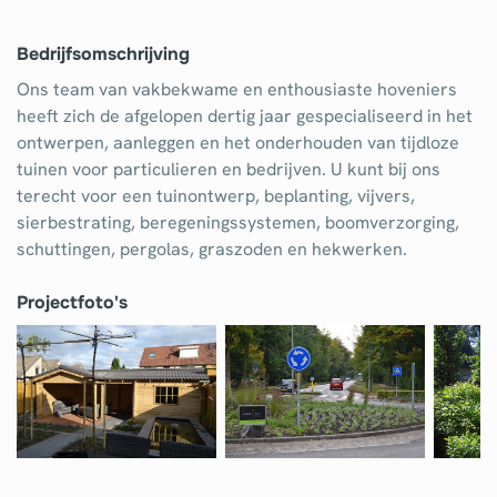
Tuinaanleg
Bedrijfsomschrijving
Ventilatie
Ons team van vakbekwame en enthousiaste hoveniers
Warmtepomp
heeft zich de afgelopen dertig jaar gespecialiseerd in het
ontwerpen, aanleggen en het onderhouden van tijdloze
Wellness
tuinen voor particulieren en bedrijven. U kunt bij ons
Zonnepanelen
terecht voor een tuinontwerp, beplanting, vijvers,
sierbestrating, beregeningssystemen, boomverzorging,
Overige projecten
schuttingen, pergolas, graszoden en hekwerken.
Projectfoto's
Ben je een vakspecialist?
Log in