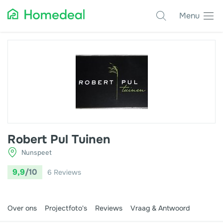
Menu
Populaire projecten
Asbest verwijderen
Dakbedekking
Dakkapel
Glas
Robert Pul Tuinen
Isolatie
Nunspeet
Kozijnen
9,9
/10
6
Reviews
Laadpalen
Schilderwerk
Over ons
Projectfoto's
Reviews
Vraag & Antwoord