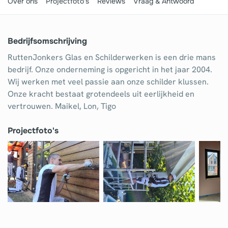
Over ons
Projectfoto's
Reviews
Vraag & Antwoord
Tuinaanleg
Ventilatie
Bedrijfsomschrijving
Warmtepomp
RuttenJonkers Glas en Schilderwerken is een drie mans
Wellness
bedrijf. Onze onderneming is opgericht in het jaar 2004.
Wij werken met veel passie aan onze schilder klussen.
Zonnepanelen
Onze kracht bestaat grotendeels uit eerlijkheid en
vertrouwen. Maikel, Lon, Tigo
Overige projecten
Projectfoto's
Ben je een vakspecialist?
Log in