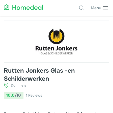
Menu
Populaire projecten
Asbest verwijderen
Dakbedekking
Dakkapel
Glas
Rutten Jonkers Glas -en
Isolatie
Schilderwerken
Kozijnen
Dommelen
Laadpalen
10,0
/10
1
Reviews
Schilderwerk