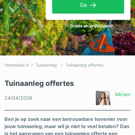
Ga
Tuinaanleg
Ventilatie
Gratis en vrijblijvend
Warmtepomp
Wellness
Zonnepanelen
Homedeal.nl
Tuinaanleg
Tuinaanleg offertes
Overige projecten
Tuinaanleg offertes
Ben je een vakspecialist?
Miriam
24/04/2026
Log in
Ben je op zoek naar een betrouwbare hovenier voor
jouw tuinaanleg, maar wil je niet te veel betalen? Dan
is het aanvragen van een tuinaanleg offerte een