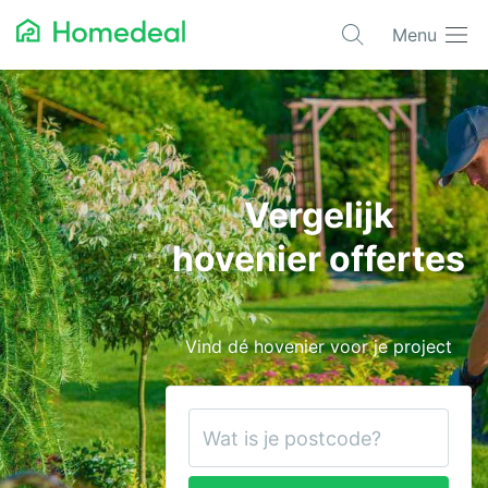
Menu
Populaire projecten
Asbest verwijderen
Dakbedekking
Vergelijk
Dakkapel
hovenier offertes
Glas
Isolatie
Vind dé hovenier voor je project
Kozijnen
Laadpalen
Schilderwerk