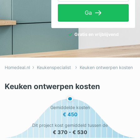
Tuinaanleg
Ga
Ventilatie
Warmtepomp
Gratis en vrijblijvend
Wellness
Zonnepanelen
Homedeal.nl
Keukenspecialist
Keuken ontwerpen kosten
Overige projecten
Keuken ontwerpen kosten
Ben je een vakspecialist?
Gemiddelde kosten
Log in
€ 450
Dit project kost gemiddeld tussen de
€ 370 - € 530