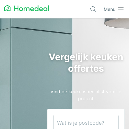
Menu
Populaire projecten
Asbest verwijderen
Dakbedekking
Vergelijk keuken
Dakkapel
offertes
Glas
Isolatie
Vind dé keukenspecialist voor je
Kozijnen
project
Laadpalen
Schilderwerk