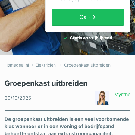
Tuinaanleg
Ga
Ventilatie
Warmtepomp
Gratis en vrijblijvend
Wellness
Zonnepanelen
Homedeal.nl
Elektricien
Groepenkast uitbreiden
Overige projecten
Groepenkast uitbreiden
Ben je een vakspecialist?
Myrthe
30/10/2025
Log in
De groepenkast uitbreiden is een veel voorkomende
klus wanneer er in een woning of bedrijfspand
behoefte ontstaat aan extra stroomcapaciteit.