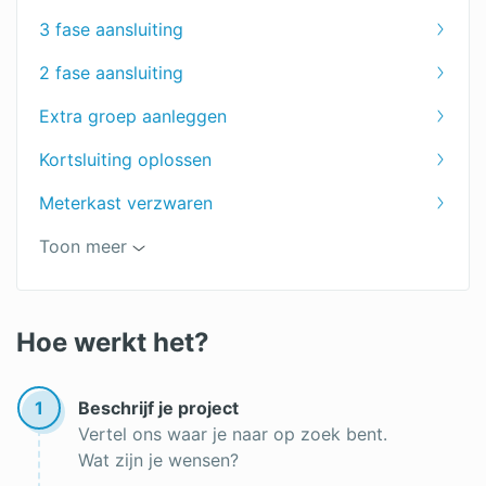
3 fase aansluiting
2 fase aansluiting
Extra groep aanleggen
Kortsluiting oplossen
Meterkast verzwaren
Schakelaar aansluiten
Toon meer
Witgoed reparatie
Kabel trekken
Hoe werkt het?
Perilex aansluiten
1
Beschrijf je project
Vertel ons waar je naar op zoek bent.
Wat zijn je wensen?