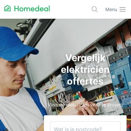
Menu
Populaire projecten
Asbest verwijderen
Dakbedekking
Vergelijk
Dakkapel
elektricien
Glas
offertes
Isolatie
Kozijnen
Vind dé elektricien voor je project
Laadpalen
Schilderwerk