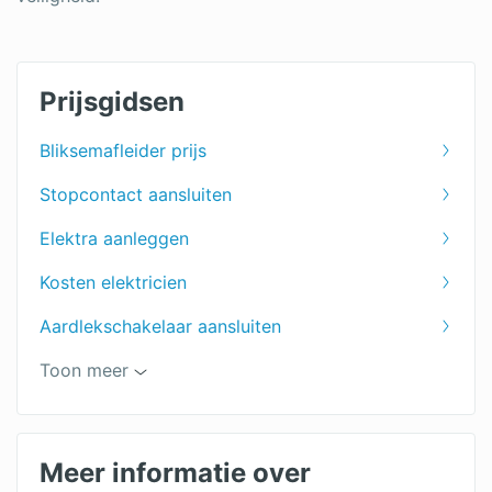
Prijsgidsen
Bliksemafleider prijs
Stopcontact aansluiten
Elektra aanleggen
Kosten elektricien
Aardlekschakelaar aansluiten
Meterkast vervangen
Toon meer
Verlichting aanleggen prijzen
Meer informatie over