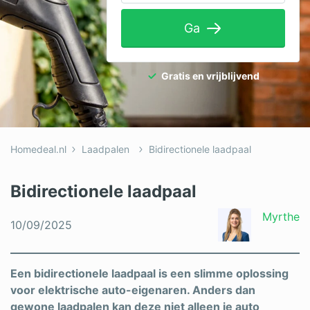
Tuinaanleg
Ga
Ventilatie
Warmtepomp
Gratis en vrijblijvend
Wellness
Zonnepanelen
Homedeal.nl
Laadpalen
Bidirectionele laadpaal
Overige projecten
Bidirectionele laadpaal
Ben je een vakspecialist?
Myrthe
10/09/2025
Log in
Een bidirectionele laadpaal is een slimme oplossing
voor elektrische auto-eigenaren. Anders dan
gewone laadpalen kan deze niet alleen je auto