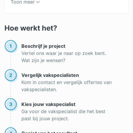
Kosten laadpaal thuis aftrekbaar
Toon meer
Slimme laadpaal
Laadpaal: snelladen of normaal laden?
Hoe werkt het?
Beste laadpalen voor thuis
1
Beschrijf je project
Laadpaal vergelijken
Vertel ons waar je naar op zoek bent.
Wat zijn je wensen?
Laadpaal installateur
Laadpaal installeren
2
Vergelijk vakspecialisten
Kom in contact en vergelijk offertes van
Subsidie laadpaal thuis
vakspecialisten.
Laadpaal thuis
3
Kies jouw vakspecialist
Ga voor de vakspecialist die het best
past bij jouw project.