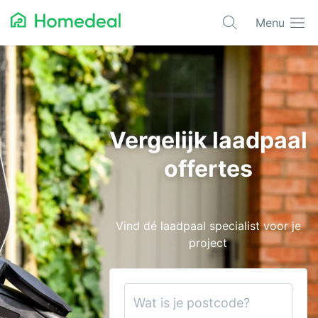
Menu
Populaire projecten
Asbest verwijderen
Dakbedekking
Vergelijk laadpaal
Dakkapel
offertes
Glas
Isolatie
Vind dé laadpaal specialist voor je
Kozijnen
project
Laadpalen
Schilderwerk