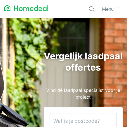
Menu
Populaire projecten
Asbest verwijderen
Dakbedekking
Vergelijk laadpaal
Dakkapel
offertes
Glas
Isolatie
Vind dé laadpaal specialist voor je
Kozijnen
project
Laadpalen
Schilderwerk