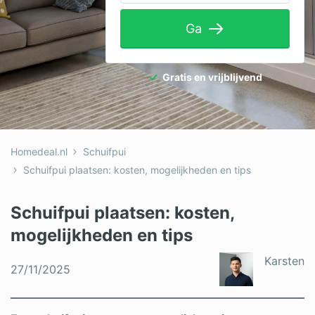
Tuinaanleg
Ga
Ventilatie
Warmtepomp
Gratis en vrijblijvend
Wellness
Zonnepanelen
Homedeal.nl
Schuifpui
Overige projecten
Schuifpui plaatsen: kosten, mogelijkheden en tips
Schuifpui plaatsen: kosten,
Ben je een vakspecialist?
mogelijkheden en tips
Log in
Karsten
27/11/2025