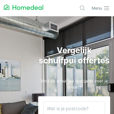
Menu
Populaire projecten
Asbest verwijderen
Dakbedekking
Vergelijk
Dakkapel
schuifpui offertes
Glas
Isolatie
Vind dé schuifpui specialist voor je
Kozijnen
project
Laadpalen
Schilderwerk