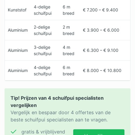
4-delige
6 m
Kunststof
€ 7.200 – € 9.400
schuifpui
breed
2-delige
2 m
Aluminium
€ 3.900 – € 6.000
schuifpui
breed
3-delige
4 m
Aluminium
€ 6.300 – € 9.100
schuifpui
breed
4-delige
6 m
Aluminium
€ 8.000 – € 10.800
schuifpui
breed
Tip! Prijzen van 4 schuifpui specialisten
vergelijken
Vergelijk en bespaar door 4 offertes van de
beste schuifpui specialisten aan te vragen.
gratis & vrijblijvend