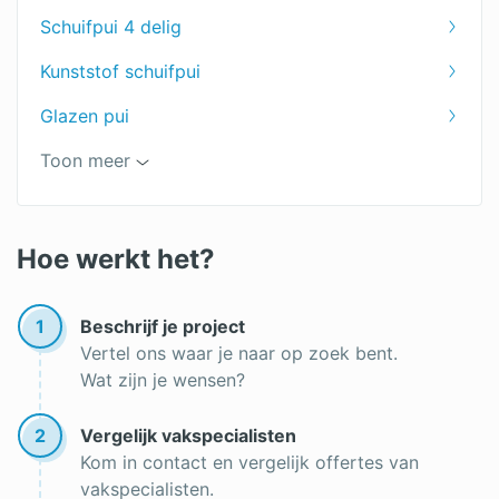
Schuifpui 4 delig
Kunststof schuifpui
Glazen pui
Houten schuifpui
Toon meer
Hor voor een schuifpui
Pui met openslaande deuren
Hoe werkt het?
Aluminium schuifpui
1
Beschrijf je project
Schuifpui vervangen
Vertel ons waar je naar op zoek bent.
Wat zijn je wensen?
Schuifpui op maat
Goedkope schuifpui
2
Vergelijk vakspecialisten
Kom in contact en vergelijk offertes van
vakspecialisten.