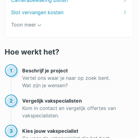
Camerabewaking buiten
Slot vervangen kosten
Brandbeveiliging
Toon meer
Beveiligingscamera laten installeren
Goedkoop alarmsysteem
Hoe werkt het?
Welk alarmsysteem is het meest geschikt voor
jou?
1
Beschrijf je project
Vertel ons waar je naar op zoek bent.
Inbraakverzekering
Wat zijn je wensen?
2
Vergelijk vakspecialisten
Kom in contact en vergelijk offertes van
vakspecialisten.
3
Kies jouw vakspecialist