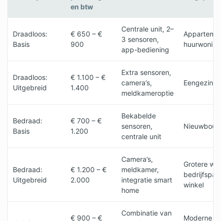
en btw
Centrale unit, 2–
Draadloos:
€ 650 – €
Appartemen
3 sensoren,
Basis
900
huurwoning
app-bediening
Extra sensoren,
Draadloos:
€ 1.100 – €
camera’s,
Eengezinsw
Uitgebreid
1.400
meldkameroptie
Bekabelde
Bedraad:
€ 700 – €
sensoren,
Nieuwbouw
Basis
1.200
centrale unit
Camera’s,
Grotere wo
Bedraad:
€ 1.200 – €
meldkamer,
bedrijfspan
Uitgebreid
2.000
integratie smart
winkel
home
Combinatie van
€ 900 – €
Moderne w