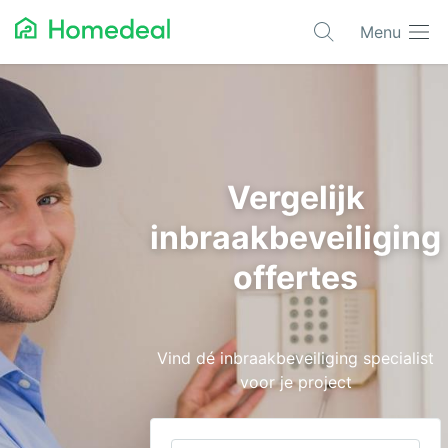
Menu
Populaire projecten
Asbest verwijderen
Dakbedekking
Vergelijk
Dakkapel
inbraakbeveiliging
Glas
offertes
Isolatie
Kozijnen
Vind dé inbraakbeveiliging specialist
Laadpalen
voor je project
Schilderwerk