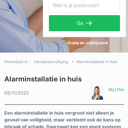
Tuinaanleg
Ventilatie
Ga
Warmtepomp
Wellness
Gratis en vrijblijvend
Zonnepanelen
Homedeal.nl
Inbraakbeveiliging
Alarminstallatie in huis
Overige projecten
Alarminstallatie in huis
Ben je een vakspecialist?
Myrthe
05/11/2025
Log in
Een alarminstallatie in huis vergroot niet alleen je
gevoel van veiligheid, maar verkleint ook de kans op
inbraak of schade. Daarnaast kan een goed systeem