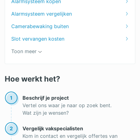
Alarmsysteem kopen
Alarmsysteem vergelijken
Camerabewaking buiten
Slot vervangen kosten
Brandbeveiliging
Toon meer
Beveiligingscamera laten installeren
Goedkoop alarmsysteem
Hoe werkt het?
Alarminstallatie in huis
1
Beschrijf je project
Welk alarmsysteem is het meest geschikt voor
Vertel ons waar je naar op zoek bent.
jou?
Wat zijn je wensen?
Inbraakverzekering
2
Vergelijk vakspecialisten
Kom in contact en vergelijk offertes van