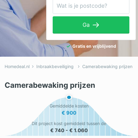
Tuinaanleg
Ventilatie
Ga
Warmtepomp
Wellness
Gratis en vrijblijvend
Zonnepanelen
Homedeal.nl
Inbraakbeveiliging
Camerabewaking prijzen
Overige projecten
Camerabewaking prijzen
Ben je een vakspecialist?
Gemiddelde kosten
Log in
€ 900
Dit project kost gemiddeld tussen de
€ 740 - € 1.060