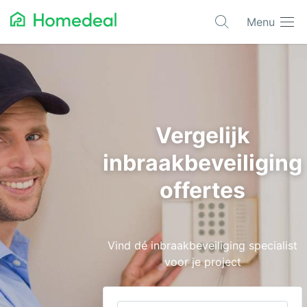
Menu
Populaire projecten
Asbest verwijderen
Dakbedekking
Vergelijk
Dakkapel
inbraakbeveiliging
Glas
offertes
Isolatie
Kozijnen
Vind dé inbraakbeveiliging specialist
Laadpalen
voor je project
Schilderwerk