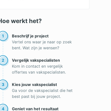
Goedkoop alarmsysteem
Alarminstallatie in huis
Hoe werkt het?
Welk alarmsysteem is het meest
geschikt voor jou?
1
Beschrijf je project
Inbraakverzekering
Vertel ons waar je naar op zoek
bent. Wat zijn je wensen?
2
Vergelijk vakspecialisten
Kom in contact en vergelijk
offertes van vakspecialisten.
3
Kies jouw vakspecialist
Ga voor de vakspecialist die het
best past bij jouw project.
4
Geniet van het resultaat