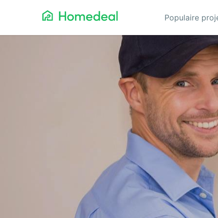
Populaire pro
Aanbouw
Ga
Airco
Gev
Architect
Gla
Asbest verwijderen
He
Badkamerspecialist
Inb
Bestraten
Iso
Cv-ketel
Keu
Dakbedekking
Koz