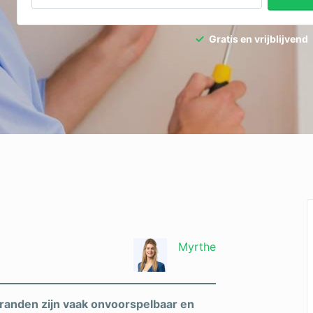
dpalen
Tuinaanleg
Gratis en vrijblijvend
dgieter
Tuinonderhoud
ediertebestrijding
Ventilatie
g
Myrthe
randen zijn vaak onvoorspelbaar en