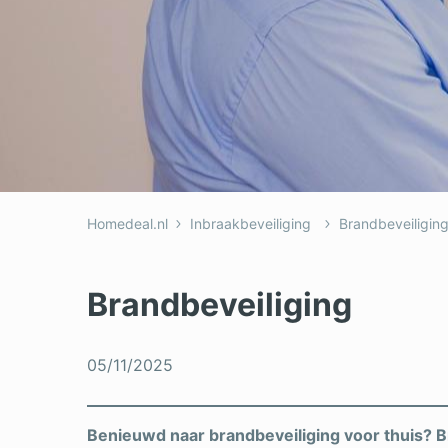
Dakkapel
Laa
Dakraam
Loo
Elektricien
Ong
Homedeal.nl
Inbraakbeveiliging
Brandbeveiligin
Brandbeveiliging
05/11/2025
Benieuwd naar brandbeveiliging voor thuis? B