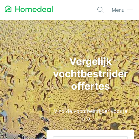
Menu
Populaire projecten
Asbest verwijderen
Dakbedekking
Vergelijk
Dakkapel
vochtbestrijder
Glas
offertes
Isolatie
Kozijnen
Vind dé vochtbestrijder voor je
Laadpalen
project
Schilderwerk