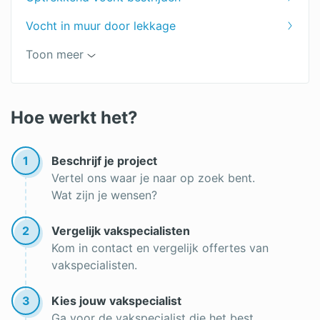
Vocht in muur door lekkage
Muur waterdicht maken
Toon meer
Schimmel in huis
Hoe werkt het?
1
Beschrijf je project
Vertel ons waar je naar op zoek bent.
Wat zijn je wensen?
2
Vergelijk vakspecialisten
Kom in contact en vergelijk offertes van
vakspecialisten.
3
Kies jouw vakspecialist
Ga voor de vakspecialist die het best