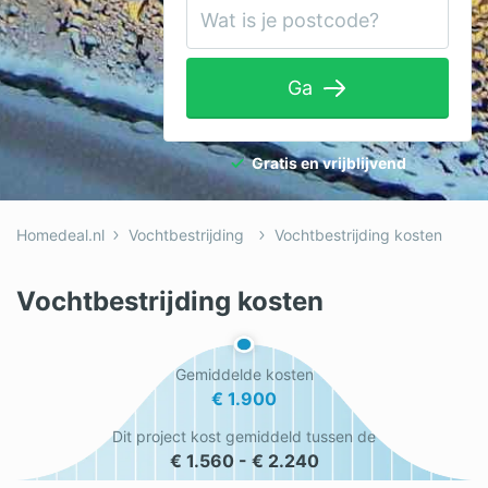
Tuinaanleg
Ventilatie
Ga
Warmtepomp
Wellness
Gratis en vrijblijvend
Zonnepanelen
Homedeal.nl
Vochtbestrijding
Vochtbestrijding kosten
Overige projecten
Vochtbestrijding kosten
Ben je een vakspecialist?
Gemiddelde kosten
Log in
€ 1.900
Dit project kost gemiddeld tussen de
€ 1.560 - € 2.240