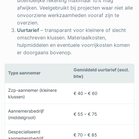
uiteindelijke rekening maximaal 10% mag
afwijken. Veelgebruikt bij projecten waar niet alle
onvoorziene werkzaamheden vooraf zijn te
overzien.
Uurtarief
– transparant voor kleinere of slecht
omschreven klussen. Materiaalkosten,
hulpmiddelen en eventuele voorrijkosten komen
er doorgaans bovenop.
Gemiddeld uurtarief (excl.
Type aannemer
btw)
Zzp-aannemer (kleinere
€ 40 – € 60
klussen)
Aannemersbedrijf
€ 55 – € 75
(middelgroot)
Gespecialiseerd
€ 70 – € 85
aannemersbedrijf