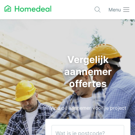
Menu
Populaire projecten
Asbest verwijderen
Dakbedekking
Vergelijk
Dakkapel
aannemer
Glas
offertes
Isolatie
Kozijnen
Vind dé aannemer voor je project
Laadpalen
Schilderwerk