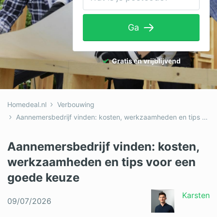
Tuinaanleg
Ga
Ventilatie
Warmtepomp
Gratis en vrijblijvend
Wellness
Zonnepanelen
Homedeal.nl
Verbouwing
Overige projecten
Aannemersbedrijf vinden: kosten, werkzaamheden en tips voor een goede keuze
Aannemersbedrijf vinden: kosten,
Ben je een vakspecialist?
werkzaamheden en tips voor een
Log in
goede keuze
Karsten
09/07/2026