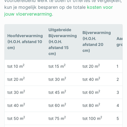
voorbereidend werk te doen of offertes te vergelijken,
kun je mogelijk besparen op de totale
kosten voor
jouw vloerverwarming
.
Uitgebreide
Bijverwarming
Hoofdverwarming
Bijverwarming
(H.O.H.
Aanta
(H.O.H. afstand 10
(H.O.H.
afstand 20
groe
cm)
afstand 15
cm)
cm)
2
2
2
tot 10 m
tot 15 m
tot 20 m
1
2
2
2
tot 20 m
tot 30 m
tot 40 m
2
2
2
2
tot 30 m
tot 45 m
tot 60 m
3
2
2
2
tot 40 m
tot 60 m
tot 80 m
4
2
2
2
tot 50 m
tot 75 m
tot 100 m
5