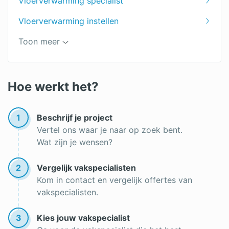
Vloerverwarming specialist
Vloerverwarming instellen
Vloerverwarming op houten vloer
Toon meer
Laminaat vloerverwarming
Gietvloer vloerverwarming
Hoe werkt het?
Droogbouw vloerverwarming
1
Beschrijf je project
Soorten vloerverwarming
Vertel ons waar je naar op zoek bent.
Wat zijn je wensen?
Infrarood vloerverwarming
Elektrische vloerverwarming
2
Vergelijk vakspecialisten
Kom in contact en vergelijk offertes van
Elektrische vloerverwarming aanleggen
vakspecialisten.
Elektrische vloerverwarming badkamer
3
Kies jouw vakspecialist
Noppenplaat vloerverwarming