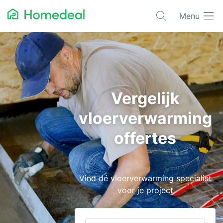
Menu
Populaire projecten
Asbest verwijderen
Dakbedekking
Vergelijk
Dakkapel
vloerverwarming
Glas
offertes
Isolatie
Kozijnen
Vind dé vloerverwarming specialist
Laadpalen
voor je project
Schilderwerk