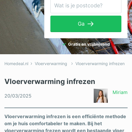
Tuinaanleg
Ventilatie
Ga
Warmtepomp
Wellness
Gratis en vrijblijvend
Zonnepanelen
Homedeal.nl
Vloerverwarming
Vloerverwarming infrezen
Overige projecten
Vloerverwarming infrezen
Ben je een vakspecialist?
Miriam
20/03/2025
Log in
Vloerverwarming infrezen is een efficiënte methode
om je huis comfortabeler te maken. Bij het
vloerverwarming frezen wordt een bestaande vloer