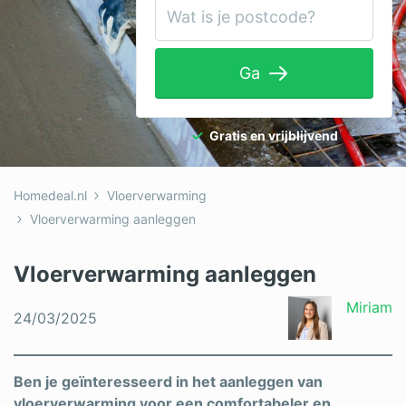
Tuinaanleg
Ventilatie
Ga
Warmtepomp
Wellness
Gratis en vrijblijvend
Zonnepanelen
Homedeal.nl
Vloerverwarming
Overige projecten
Vloerverwarming aanleggen
Vloerverwarming aanleggen
Ben je een vakspecialist?
Miriam
Log in
24/03/2025
Ben je geïnteresseerd in het aanleggen van
vloerverwarming voor een comfortabeler en