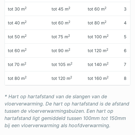
2
2
2
tot 30 m
tot 45 m
tot 60 m
3
2
2
2
tot 40 m
tot 60 m
tot 80 m
4
2
2
2
tot 50 m
tot 75 m
tot 100 m
5
2
2
2
tot 60 m
tot 90 m
tot 120 m
6
2
2
2
tot 70 m
tot 105 m
tot 140 m
7
2
2
2
tot 80 m
tot 120 m
tot 160 m
8
* Hart op hartafstand van de slangen van de
vloerverwarming. De hart op hartafstand is de afstand
tussen de vloerverwarmingsbuizen. Een hart op
hartafstand ligt gemiddeld tussen 100mm tot 150mm
bij een vloerverwarming als hoofdverwarming.