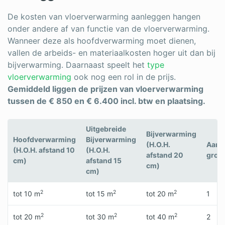
De kosten van vloerverwarming aanleggen hangen
onder andere af van functie van de vloerverwarming.
Wanneer deze als hoofdverwarming moet dienen,
vallen de arbeids- en materiaalkosten hoger uit dan bij
bijverwarming. Daarnaast speelt het
type
vloerverwarming
ook nog een rol in de prijs.
Gemiddeld liggen de prijzen van vloerverwarming
tussen de € 850 en € 6.400 incl. btw en plaatsing.
Uitgebreide
Bijverwarming
Hoofdverwarming
Bijverwarming
(H.O.H.
Aanta
(H.O.H. afstand 10
(H.O.H.
afstand 20
groe
cm)
afstand 15
cm)
cm)
2
2
2
tot 10 m
tot 15 m
tot 20 m
1
2
2
2
tot 20 m
tot 30 m
tot 40 m
2