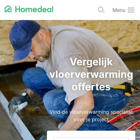
Menu
Populaire projecten
Asbest verwijderen
Dakbedekking
Vergelijk
Dakkapel
vloerverwarming
Glas
offertes
Isolatie
Kozijnen
Vind dé vloerverwarming specialist
Laadpalen
voor je project
Schilderwerk