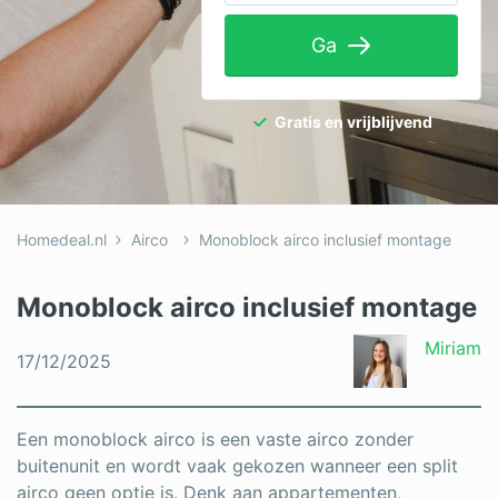
Tuinaanleg
Ga
Ventilatie
Warmtepomp
Gratis en vrijblijvend
Wellness
Zonnepanelen
Homedeal.nl
Airco
Monoblock airco inclusief montage
Overige projecten
Monoblock airco inclusief montage
Ben je een vakspecialist?
Miriam
17/12/2025
Log in
Een monoblock airco is een vaste airco zonder
buitenunit en wordt vaak gekozen wanneer een split
airco geen optie is. Denk aan appartementen,