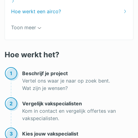
Hoe werkt een airco?
Airco vergelijken
Toon meer
Airco vloermodel
Beste airco
Hoe werkt het?
Multi split airco
Goedkope airco
1
Beschrijf je project
Vertel ons waar je naar op zoek bent.
Airco bijvullen
Wat zijn je wensen?
Airco in huis
2
Vergelijk vakspecialisten
Verwarmen met airco
Kom in contact en vergelijk offertes van
vakspecialisten.
Verbruik airco
3
Kies jouw vakspecialist
Help! Mijn airco stinkt