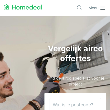
Menu
Populaire projecten
Asbest verwijderen
Dakbedekking
Vergelijk airco
Dakkapel
offertes
Glas
Isolatie
Vind dé airco specialist voor je
Kozijnen
project
Laadpalen
Schilderwerk