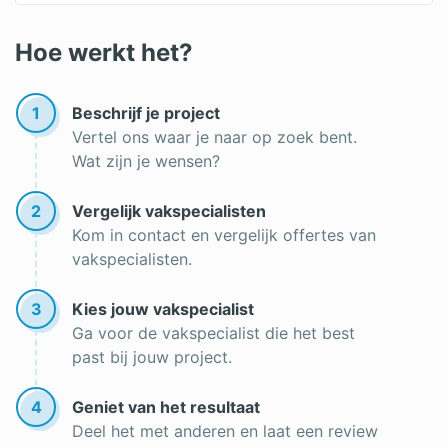
Laminaat vloerverwarming
Gietvloer vloerverwarming
Hoe werkt het?
Vloerverwarming infrezen
1
Beschrijf je project
Droogbouw vloerverwarming
Vertel ons waar je naar op zoek bent.
Wat zijn je wensen?
Soorten vloerverwarming
Infrarood vloerverwarming
2
Vergelijk vakspecialisten
Kom in contact en vergelijk offertes van
Elektrische vloerverwarming
vakspecialisten.
Elektrische vloerverwarming aanleggen
3
Kies jouw vakspecialist
Elektrische vloerverwarming badkamer
Ga voor de vakspecialist die het best
past bij jouw project.
Noppenplaat vloerverwarming
4
Geniet van het resultaat
Deel het met anderen en laat een review