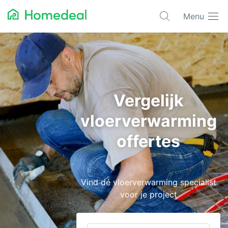
Menu
Populaire projecten
Asbest verwijderen
Dakbedekking
Vergelijk
Dakkapel
vloerverwarming
Glas
offertes
Isolatie
Kozijnen
Vind dé vloerverwarming specialist
Laadpalen
voor je project
Schilderwerk