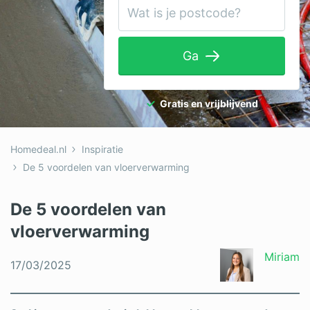
Tuinaanleg
Ventilatie
Ga
Warmtepomp
Wellness
Gratis en vrijblijvend
Zonnepanelen
Homedeal.nl
Inspiratie
Overige projecten
De 5 voordelen van vloerverwarming
De 5 voordelen van
Ben je een vakspecialist?
vloerverwarming
Log in
Miriam
17/03/2025