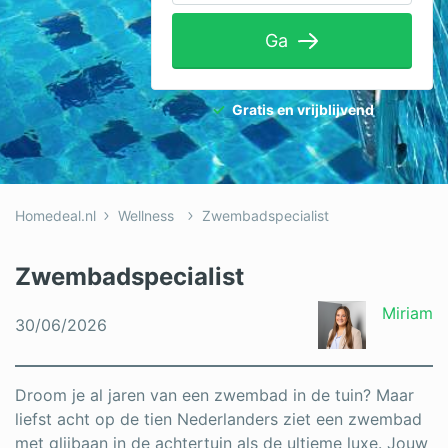
Tuinaanleg
Ga
Ventilatie
Warmtepomp
Gratis en vrijblijvend
Wellness
Zonnepanelen
Homedeal.nl
Wellness
Zwembadspecialist
Overige projecten
Zwembadspecialist
Ben je een vakspecialist?
Miriam
30/06/2026
Log in
Droom je al jaren van een zwembad in de tuin? Maar
liefst acht op de tien Nederlanders ziet een zwembad
met glijbaan in de achtertuin als de ultieme luxe. Jouw