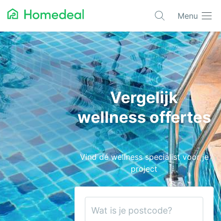
Menu
Populaire projecten
Asbest verwijderen
Dakbedekking
Vergelijk
Dakkapel
wellness offertes
Glas
Isolatie
Vind dé wellness specialist voor je
Kozijnen
project
Laadpalen
Schilderwerk