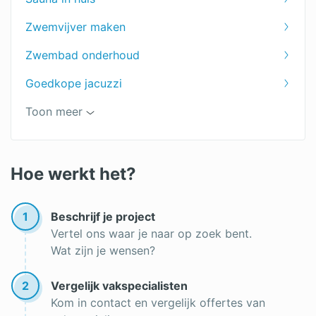
Zwemvijver maken
Zwembad onderhoud
Goedkope jacuzzi
Jacuzzi in de tuin
Toon meer
Zwembad tuin
Hoe werkt het?
1
Beschrijf je project
Vertel ons waar je naar op zoek bent.
Wat zijn je wensen?
2
Vergelijk vakspecialisten
Kom in contact en vergelijk offertes van