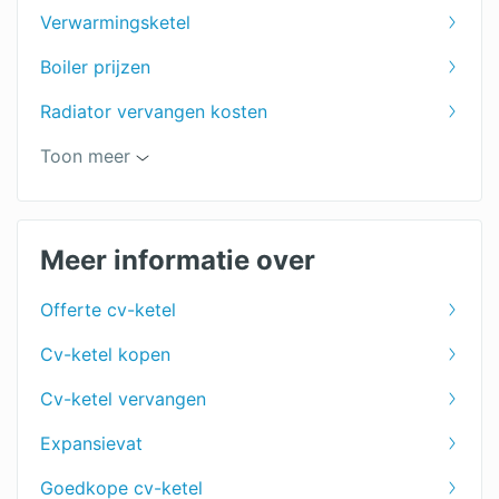
Verwarmingsketel
Boiler prijzen
Radiator vervangen kosten
Thermostaat vervangen
Toon meer
Centrale verwarming prijzen
HR combiketel
Meer informatie over
Offerte cv-ketel
Cv-ketel kopen
Cv-ketel vervangen
Expansievat
Goedkope cv-ketel