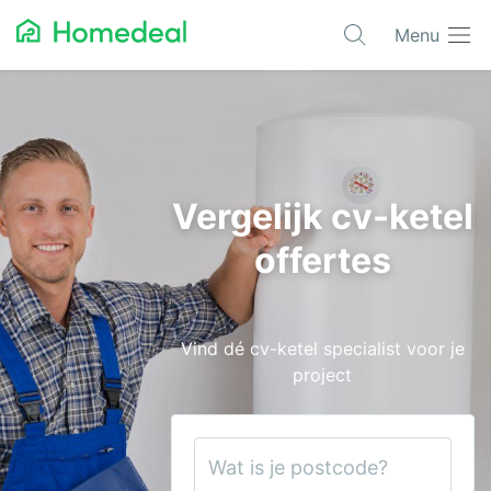
Menu
Populaire projecten
Asbest verwijderen
Dakbedekking
Vergelijk cv-ketel
Dakkapel
offertes
Glas
Isolatie
Vind dé cv-ketel specialist voor je
Kozijnen
project
Laadpalen
Schilderwerk