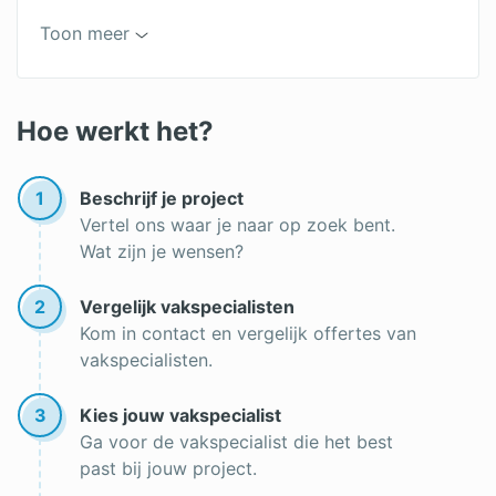
Hybride cv-ketel
Toon meer
Cv-ketel vergelijken
Cv ontluchten
Hoe werkt het?
Thermostaat met app
1
Beschrijf je project
Koolmonoxidemelder plaatsen bij cv-ketel
Vertel ons waar je naar op zoek bent.
Wat zijn je wensen?
Vervang je cv-ketel tijdens de zomermaanden
HRe-ketel
2
Vergelijk vakspecialisten
Kom in contact en vergelijk offertes van
vakspecialisten.
3
Kies jouw vakspecialist
Ga voor de vakspecialist die het best
past bij jouw project.