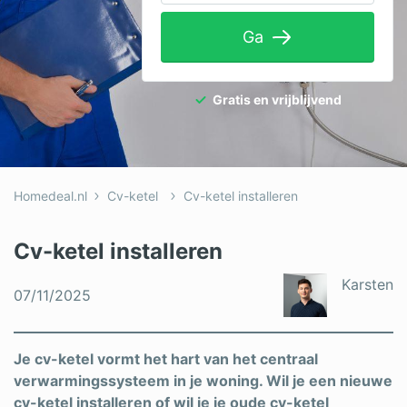
Tuinaanleg
Ga
Ventilatie
Warmtepomp
Gratis en vrijblijvend
Wellness
Zonnepanelen
Homedeal.nl
Cv-ketel
Cv-ketel installeren
Overige projecten
Cv-ketel installeren
Ben je een vakspecialist?
Karsten
07/11/2025
Log in
Je cv-ketel vormt het hart van het centraal
verwarmingssysteem in je woning. Wil je een nieuwe
cv-ketel installeren of wil je je oude cv-ketel