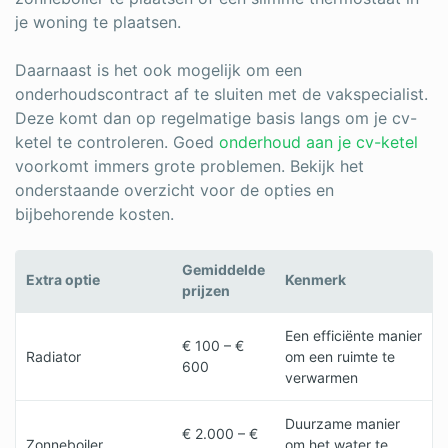
je woning te plaatsen.
Daarnaast is het ook mogelijk om een
onderhoudscontract af te sluiten met de vakspecialist.
Deze komt dan op regelmatige basis langs om je cv-
ketel te controleren. Goed
onderhoud aan je cv-ketel
voorkomt immers grote problemen. Bekijk het
onderstaande overzicht voor de opties en
bijbehorende kosten.
Gemiddelde
Extra optie
Kenmerk
prijzen
Een efficiënte manier
€ 100 – €
Radiator
om een ruimte te
600
verwarmen
Duurzame manier
€ 2.000 – €
Zonneboiler
om het water te