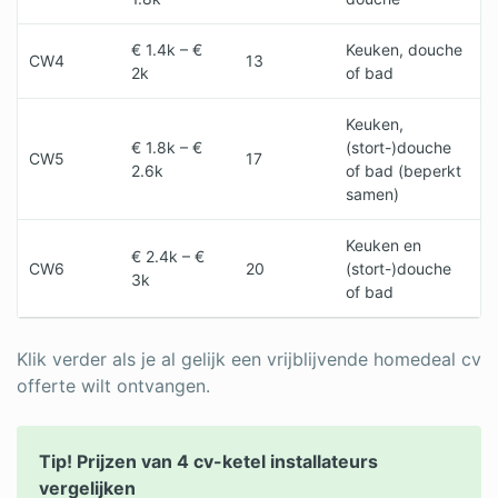
€ 1.4k – €
Keuken, douche
CW4
13
2k
of bad
Keuken,
€ 1.8k – €
(stort-)douche
CW5
17
2.6k
of bad (beperkt
samen)
Keuken en
€ 2.4k – €
CW6
20
(stort-)douche
3k
of bad
Klik verder als je al gelijk een vrijblijvende homedeal cv
offerte wilt ontvangen.
Tip! Prijzen van 4 cv-ketel installateurs
vergelijken