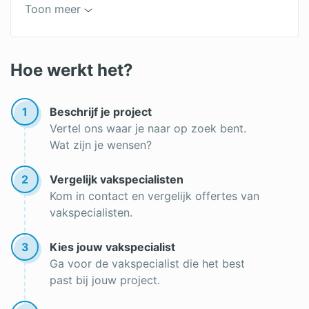
Hybride cv-ketel
Toon meer
Cv-ketel vergelijken
Cv ontluchten
Hoe werkt het?
Thermostaat met app
1
Beschrijf je project
Koolmonoxidemelder plaatsen bij cv-ketel
Vertel ons waar je naar op zoek bent.
Wat zijn je wensen?
Cv-ketel installeren
Vervang je cv-ketel tijdens de zomermaanden
2
Vergelijk vakspecialisten
Kom in contact en vergelijk offertes van
HRe-ketel
vakspecialisten.
3
Kies jouw vakspecialist
Ga voor de vakspecialist die het best
past bij jouw project.