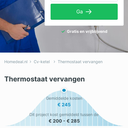
Tuinaanleg
Ga
Ventilatie
Warmtepomp
Gratis en vrijblijvend
Wellness
Zonnepanelen
Homedeal.nl
Cv-ketel
Thermostaat vervangen
Overige projecten
Thermostaat vervangen
Ben je een vakspecialist?
Gemiddelde kosten
Log in
€ 245
Dit project kost gemiddeld tussen de
€ 200 - € 285