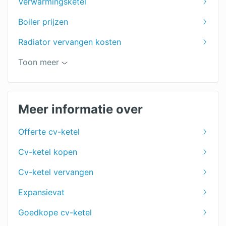
Verwarmingsketel
Boiler prijzen
Radiator vervangen kosten
Centrale verwarming prijzen
Toon meer
HR combiketel
Meer informatie over
Offerte cv-ketel
Cv-ketel kopen
Cv-ketel vervangen
Expansievat
Goedkope cv-ketel