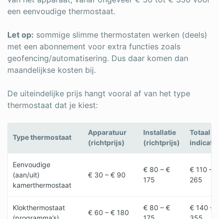
een eenvoudige thermostaat.
Let op:
sommige slimme thermostaten werken (deels)
met een abonnement voor extra functies zoals
geofencing/automatisering. Dus daar komen dan
maandelijkse kosten bij.
De uiteindelijke prijs hangt vooral af van het type
thermostaat dat je kiest:
Apparatuur
Installatie
Totaal
Type thermostaat
(richtprijs)
(richtprijs)
indicatie
Eenvoudige
€ 80 – €
€ 110 – €
(aan/uit)
€ 30 – € 90
175
265
kamerthermostaat
Klokthermostaat
€ 80 – €
€ 140 – 
€ 60 – € 180
(programma’s)
175
355