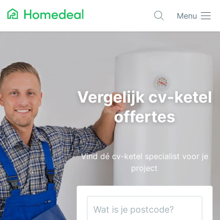
Menu
Populaire projecten
Asbest verwijderen
Dakbedekking
Vergelijk cv-ketel
Dakkapel
offertes
Glas
Isolatie
Vind dé cv-ketel specialist voor je
Kozijnen
project
Laadpalen
Schilderwerk