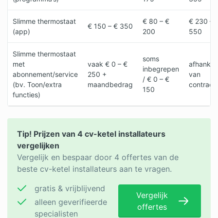
Slimme thermostaat
€ 80 – €
€ 230 – 
€ 150 – € 350
(app)
200
550
Slimme thermostaat
soms
met
vaak € 0 – €
afhankeli
inbegrepen
abonnement/service
250 +
van
/ € 0 – €
(bv. Toon/extra
maandbedrag
contract
150
functies)
Tip! Prijzen van 4 cv-ketel installateurs
vergelijken
Vergelijk en bespaar door 4 offertes van de
beste cv-ketel installateurs aan te vragen.
gratis & vrijblijvend
Vergelijk
alleen geverifieerde
offertes
specialisten