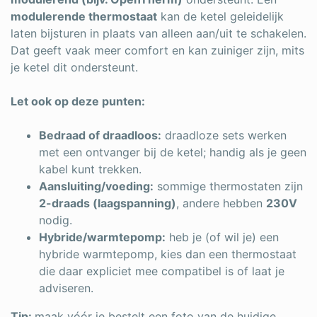
modulerende thermostaat
kan de ketel geleidelijk
laten bijsturen in plaats van alleen aan/uit te schakelen.
Dat geeft vaak meer comfort en kan zuiniger zijn, mits
je ketel dit ondersteunt.
Let ook op deze punten:
Bedraad of draadloos:
draadloze sets werken
met een ontvanger bij de ketel; handig als je geen
kabel kunt trekken.
Aansluiting/voeding:
sommige thermostaten zijn
2-draads (laagspanning)
, andere hebben
230V
nodig.
Hybride/warmtepomp:
heb je (of wil je) een
hybride warmtepomp, kies dan een thermostaat
die daar expliciet mee compatibel is of laat je
adviseren.
Tip:
maak vóór je bestelt een foto van de huidige