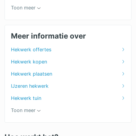
Balustrade prijzen
Toon meer
Hekwerkspecialist prijzen
Kunststof hekwerk prijs
Meer informatie over
Metalen hekwerk prijs
Hekwerk offertes
Houten hekwerk prijzen
Hekwerk kopen
Balkonhek prijzen
Hekwerk plaatsen
Dubbelstaafmat prijzen
IJzeren hekwerk
Hekwerk tuin
Aluminium hekwerk
Toon meer
Beton hekwerk
Elektrisch hekwerk