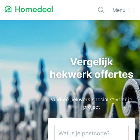
Menu
Populaire projecten
Asbest verwijderen
Dakbedekking
Vergelijk
Dakkapel
hekwerk offertes
Glas
Isolatie
Vind dé hekwerk specialist voor je
Kozijnen
project
Laadpalen
Schilderwerk