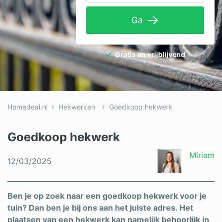
Tuinaanleg
Ga
Ventilatie
Warmtepomp
Gratis en vrijblijvend
Wellness
Zonnepanelen
Homedeal.nl
Hekwerken
Goedkoop hekwerk
Overige projecten
Goedkoop hekwerk
Ben je een vakspecialist?
Miriam
12/03/2025
Log in
Ben je op zoek naar een goedkoop hekwerk voor je
tuin? Dan ben je bij ons aan het juiste adres. Het
plaatsen van een hekwerk kan namelijk behoorlijk in