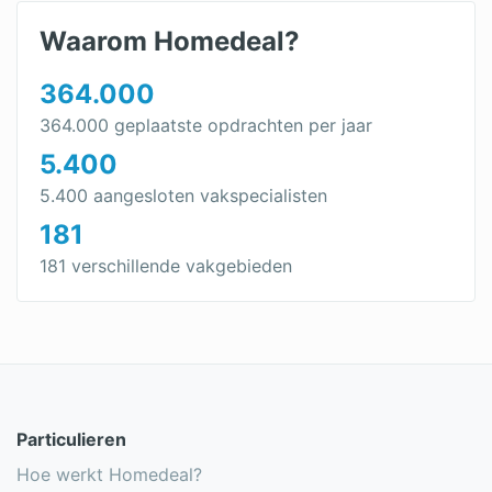
HR++ glas in bestaande kozijnen
Waarom Homedeal?
Dubbel glas plaatsen in bestaande houten
364.000
ramen
364.000 geplaatste opdrachten per jaar
Condens op dubbel glas
5.400
Verschil tussen HR, HR+, HR++ en HR+++ glas
5.400 aangesloten vakspecialisten
181
Enkel glas vervangen
181 verschillende vakgebieden
De besparing van HR++ glas ten opzichte van
dubbel glas
Zonwerend glas
Glazen wand
Glas polijsten
Particulieren
Hoe werkt Homedeal?