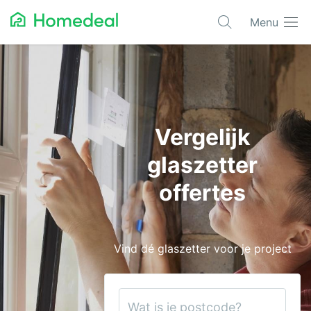
Menu
Populaire projecten
Asbest verwijderen
Dakbedekking
Vergelijk
Dakkapel
glaszetter
Glas
offertes
Isolatie
Kozijnen
Vind dé glaszetter voor je project
Laadpalen
Schilderwerk