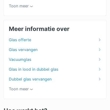
Thermopane glas prijzen
Toon meer
Gelaagd glas
HR++ glas kosten
Meer informatie over
Glas offerte
Glas vervangen
Vacuumglas
Glas in lood in dubbel glas
Dubbel glas vervangen
Thermische breuk
Toon meer
Subsidie dubbel glas
Verwarmd glas