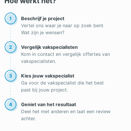
Hoe werkt het?
Subsidie triple glas
1
Beschrijf je project
Glas in lood voorzetraam
Vertel ons waar je naar op zoek bent.
Wat zijn je wensen?
Voorzetramen op maat
Glas repareren
2
Vergelijk vakspecialisten
Kom in contact en vergelijk offertes van
Geluidswerend glas
vakspecialisten.
Gehard glas
3
Kies jouw vakspecialist
Veiligheidsglas prijs
Ga voor de vakspecialist die het best
past bij jouw project.
Veiligheidsglas
Triple glas in bestaande kozijnen
4
Geniet van het resultaat
Deel het met anderen en laat een review
Triple glas voor- en nadelen
achter.
HR++ glas voor- en nadelen