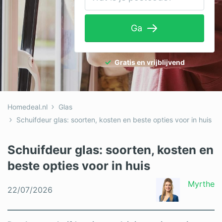
Tuinaanleg
Ga
Ventilatie
Warmtepomp
Gratis en vrijblijvend
Wellness
Zonnepanelen
Homedeal.nl
Glas
Overige projecten
Schuifdeur glas: soorten, kosten en beste opties voor in huis
Schuifdeur glas: soorten, kosten en
Ben je een vakspecialist?
beste opties voor in huis
Log in
Myrthe
22/07/2026