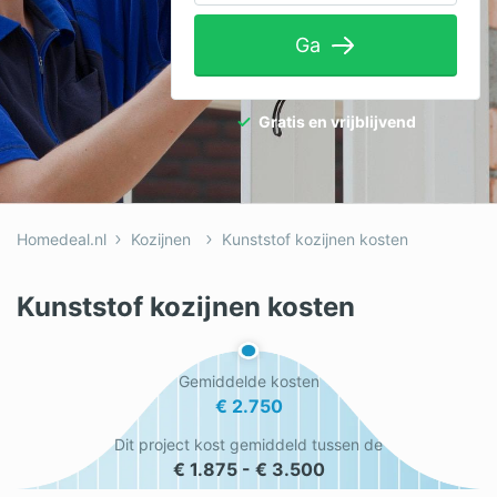
Tuinaanleg
Ga
Ventilatie
Warmtepomp
Gratis en vrijblijvend
Wellness
Zonnepanelen
Homedeal.nl
Kozijnen
Kunststof kozijnen kosten
Overige projecten
Kunststof kozijnen kosten
Ben je een vakspecialist?
Gemiddelde kosten
Log in
€ 2.750
Dit project kost gemiddeld tussen de
€ 1.875 - € 3.500