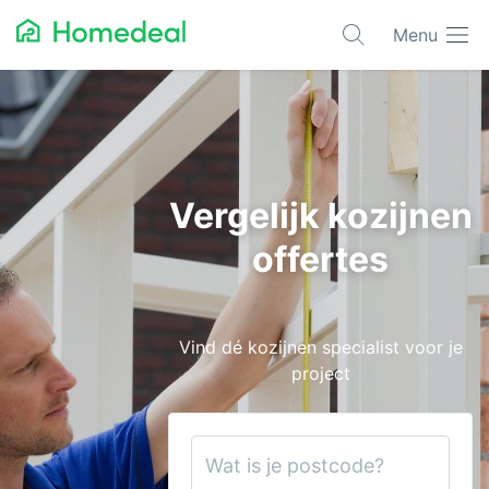
Menu
Populaire projecten
Asbest verwijderen
Dakbedekking
Vergelijk kozijnen
Dakkapel
offertes
Glas
Isolatie
Vind dé kozijnen specialist voor je
Kozijnen
project
Laadpalen
Schilderwerk