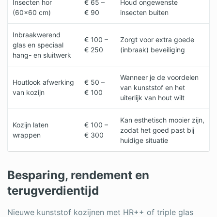
Insecten hor
€ 65 –
Houd ongewenste
(60×60 cm)
€ 90
insecten buiten
Inbraakwerend
€ 100 –
Zorgt voor extra goede
glas en speciaal
€ 250
(inbraak) beveiliging
hang- en sluitwerk
Wanneer je de voordelen
Houtlook afwerking
€ 50 –
van kunststof en het
van kozijn
€ 100
uiterlijk van hout wilt
Kan esthetisch mooier zijn,
Kozijn laten
€ 100 –
zodat het goed past bij
wrappen
€ 300
huidige situatie
Besparing, rendement en
terugverdientijd
Nieuwe kunststof kozijnen met HR++ of triple glas