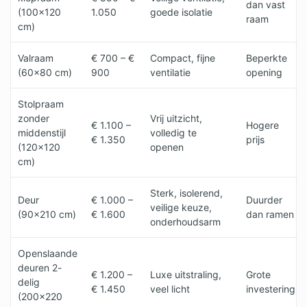
dan vast
(100×120
1.050
goede isolatie
raam
cm)
Valraam
€ 700 – €
Compact, fijne
Beperkte
(60×80 cm)
900
ventilatie
opening
Stolpraam
zonder
Vrij uitzicht,
€ 1.100 –
Hogere
middenstijl
volledig te
€ 1.350
prijs
(120×120
openen
cm)
Sterk, isolerend,
Deur
€ 1.000 –
Duurder
veilige keuze,
(90×210 cm)
€ 1.600
dan ramen
onderhoudsarm
Openslaande
deuren 2-
€ 1.200 –
Luxe uitstraling,
Grote
delig
€ 1.450
veel licht
investering
(200×220