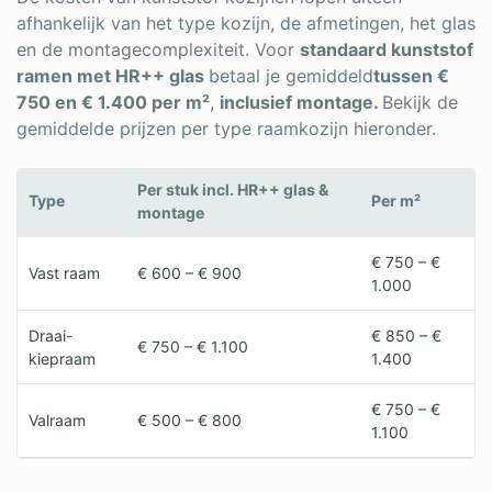
afhankelijk van het type kozijn, de afmetingen, het glas
en de montagecomplexiteit. Voor
standaard kunststof
ramen met HR++ glas
betaal je gemiddeld
tussen €
750 en € 1.400 per m²
,
inclusief montage.
Bekijk de
gemiddelde prijzen per type raamkozijn hieronder.
Per stuk incl. HR++ glas &
Type
Per m²
montage
€ 750 – €
Vast raam
€ 600 – € 900
1.000
Draai-
€ 850 – €
€ 750 – € 1.100
kiepraam
1.400
€ 750 – €
Valraam
€ 500 – € 800
1.100