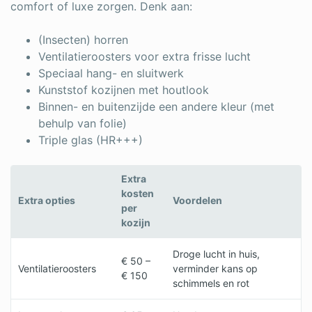
comfort of luxe zorgen. Denk aan:
(Insecten) horren
Ventilatieroosters voor extra frisse lucht
Speciaal hang- en sluitwerk
Kunststof kozijnen met houtlook
Binnen- en buitenzijde een andere kleur (met
behulp van folie)
Triple glas (HR+++)
Extra
kosten
Extra opties
Voordelen
per
kozijn
Droge lucht in huis,
€ 50 –
Ventilatieroosters
verminder kans op
€ 150
schimmels en rot