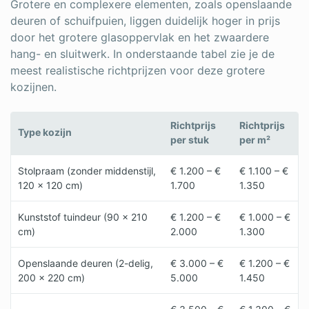
Grotere en complexere elementen, zoals openslaande
deuren of schuifpuien, liggen duidelijk hoger in prijs
door het grotere glasoppervlak en het zwaardere
hang- en sluitwerk. In onderstaande tabel zie je de
meest realistische richtprijzen voor deze grotere
kozijnen.
Richtprijs
Richtprijs
Type kozijn
per stuk
per m²
Stolpraam (zonder middenstijl,
€ 1.200 – €
€ 1.100 – €
120 x 120 cm)
1.700
1.350
Kunststof tuindeur (90 × 210
€ 1.200 – €
€ 1.000 – €
cm)
2.000
1.300
Openslaande deuren (2-delig,
€ 3.000 – €
€ 1.200 – €
200 × 220 cm)
5.000
1.450