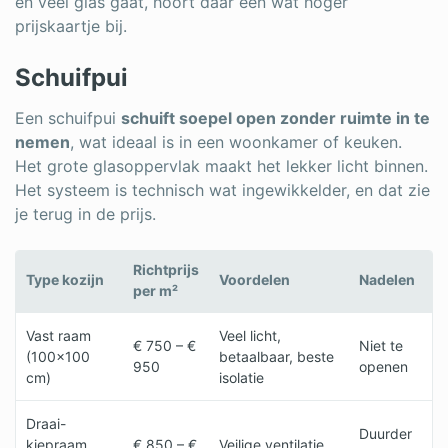
en veel glas gaat, hoort daar een wat hoger
prijskaartje bij.
Schuifpui
Een schuifpui
schuift soepel open zonder ruimte in te
nemen
, wat ideaal is in een woonkamer of keuken.
Het grote glasoppervlak maakt het lekker licht binnen.
Het systeem is technisch wat ingewikkelder, en dat zie
je terug in de prijs.
Richtprijs
Type kozijn
Voordelen
Nadelen
per m²
Vast raam
Veel licht,
€ 750 – €
Niet te
(100×100
betaalbaar, beste
950
openen
cm)
isolatie
Draai-
Duurder
kiepraam
€ 850 – €
Veilige ventilatie,