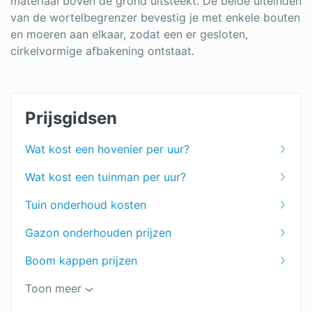
materiaal boven de grond uitsteekt. De beide uiteinden
van de wortelbegrenzer bevestig je met enkele bouten
en moeren aan elkaar, zodat een er gesloten,
cirkelvormige afbakening ontstaat.
Prijsgidsen
Wat kost een hovenier per uur?
Wat kost een tuinman per uur?
Tuin onderhoud kosten
Gazon onderhouden prijzen
Boom kappen prijzen
Boomstronk verwijderen kosten
Toon meer