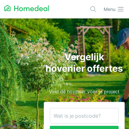
Menu
Populaire projecten
Asbest verwijderen
Dakbedekking
Vergelijk
Dakkapel
hovenier offertes
Glas
Isolatie
Vind dé hovenier voor je project
Kozijnen
Laadpalen
Schilderwerk