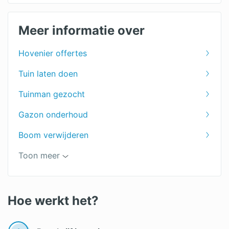
Beschoeiing kosten
Boom snoeien kosten
Meer informatie over
Hovenier offertes
Tuin laten doen
Tuinman gezocht
Gazon onderhoud
Boom verwijderen
Hovenier Rotterdam
Toon meer
Onkruid verwijderen
Tuinvijver onderhoud
Hoe werkt het?
Hovenier in Breda