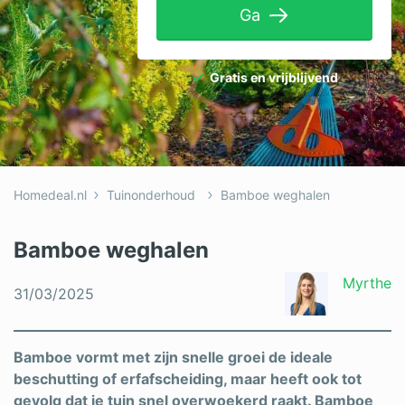
Ga
Tuinaanleg
Ventilatie
Gratis en vrijblijvend
Warmtepomp
Wellness
Zonnepanelen
Homedeal.nl
Tuinonderhoud
Bamboe weghalen
Overige projecten
Bamboe weghalen
Ben je een vakspecialist?
Myrthe
31/03/2025
Log in
Bamboe vormt met zijn snelle groei de ideale
beschutting of erfafscheiding, maar heeft ook tot
gevolg dat je tuin snel overwoekerd raakt. Bamboe