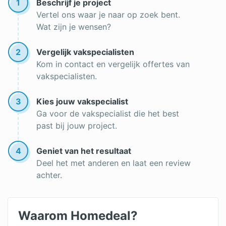
1
Beschrijf je project
Tuin snoeien
Vertel ons waar je naar op zoek bent.
Wat zijn je wensen?
Hovenier in Almere
Tuin bemesten
2
Vergelijk vakspecialisten
Kom in contact en vergelijk offertes van
Hovenier in Zaandam
vakspecialisten.
Appelboom snoeien
3
Kies jouw vakspecialist
Boomverzorging
Ga voor de vakspecialist die het best
past bij jouw project.
Buxus snoeien
Struik snoeien
4
Geniet van het resultaat
Deel het met anderen en laat een review
Beukenhaag snoeien
achter.
Coniferen snoeien
Waarom Homedeal?