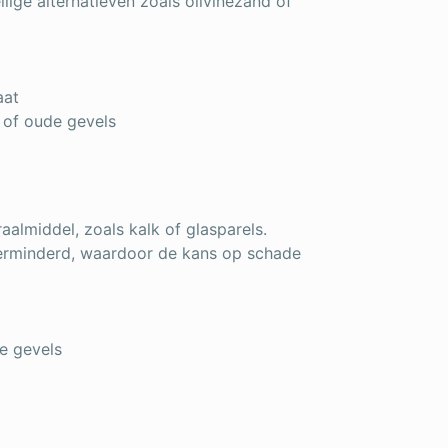
ige alternatieven zoals olivinezand of
aat
 of oude gevels
almiddel, zoals kalk of glasparels.
erminderd, waardoor de kans op schade
e gevels