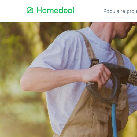
Populaire pro
Aanbouw
Ga
Airco
Gev
Architect
Gla
Asbest verwijderen
He
Badkamerspecialist
Inb
Bestraten
Iso
Cv-ketel
Keu
Dakbedekking
Koz