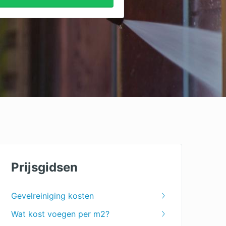
Prijsgidsen
Gevelreiniging kosten
Wat kost voegen per m2?