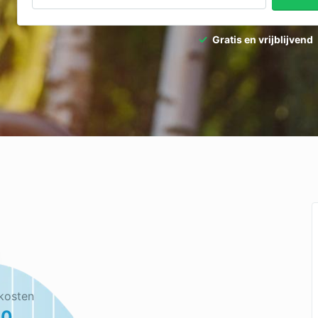
dpalen
Tuinaanleg
Gratis en vrijblijvend
dgieter
Tuinonderhoud
ediertebestrijding
Ventilatie
kosten
50