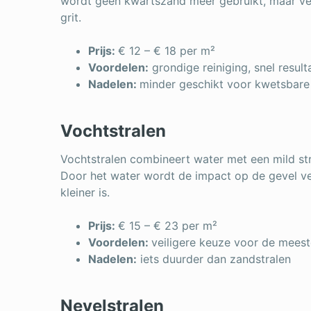
wordt geen kwartszand meer gebruikt, maar veil
grit.
Prijs:
€ 12 – € 18 per m²
Voordelen:
grondige reiniging, snel result
Nadelen:
minder geschikt voor kwetsbare
Vochtstralen
Vochtstralen combineert water met een mild stra
Door het water wordt de impact op de gevel v
kleiner is.
Prijs:
€ 15 – € 23 per m²
Voordelen:
veiligere keuze voor de meest
Nadelen:
iets duurder dan zandstralen
Nevelstralen