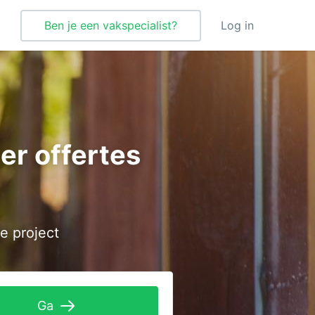
Ben je een vakspecialist?
Log in
Verbouwing
Vloeren
ger offertes
Vloerverwarming
Vochtbestrijding
Warmtepomp
e project
Wellness
Zonnepanelen
Zonwering
Ga