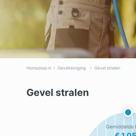
Dakkapel
Laa
Dakraam
Loo
Elektricien
Ong
Homedeal.nl
Gevelreiniging
Gevel stralen
Gevel stralen
Gemiddelde 
€ 1.0