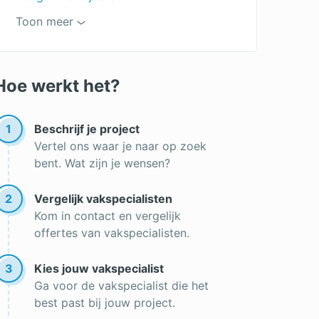
Voegen repareren
Toon meer
Snijvoeg
Voegen uithakken
Hoe werkt het?
Voegen
Stootvoeg
1
Beschrijf je project
Vertel ons waar je naar op zoek
Soorten voegen
bent. Wat zijn je wensen?
Knipvoeg
2
Vergelijk vakspecialisten
Gevelrenovatie
Kom in contact en vergelijk
Gevel reparatie
offertes van vakspecialisten.
Gevelrestauratie
3
Kies jouw vakspecialist
Hydrofoberen
Ga voor de vakspecialist die het
best past bij jouw project.
Stoomreiniging