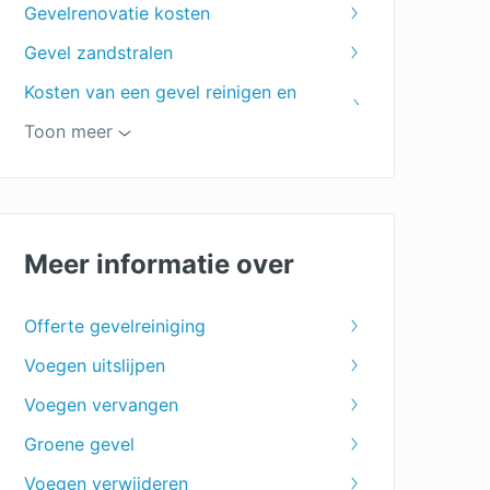
Gevelrenovatie kosten
Gevel zandstralen
Kosten van een gevel reinigen en
impregneren
Toon meer
Dak reinigen kosten
kosten graffiti verwijderen
Gevelonderhoud
Meer informatie over
Voegbedrijf
Offerte gevelreiniging
Voegen uitslijpen
Voegen vervangen
Groene gevel
Voegen verwijderen