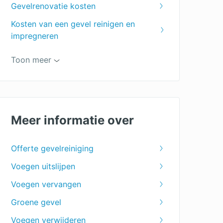
Gevelrenovatie kosten
Kosten van een gevel reinigen en
impregneren
Dak reinigen kosten
Toon meer
kosten graffiti verwijderen
Gevelonderhoud
Voegbedrijf
Meer informatie over
Gevel stralen kosten
Offerte gevelreiniging
Voegen uitslijpen
Voegen vervangen
Groene gevel
Voegen verwijderen