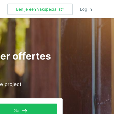
Ben je een vakspecialist?
Log in
Verbouwing
Vloeren
ger offertes
Vloerverwarming
Vochtbestrijding
Warmtepomp
e project
Wellness
Zonnepanelen
Zonwering
Ga