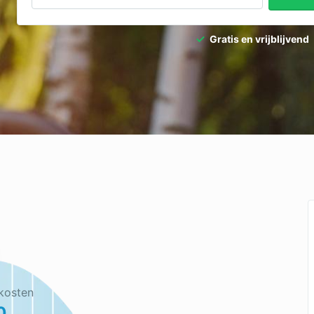
dpalen
Tuinaanleg
Gratis en vrijblijvend
dgieter
Tuinonderhoud
ediertebestrijding
Ventilatie
kosten
0