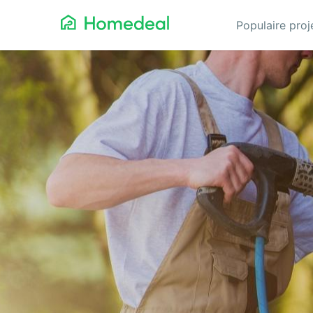
Populaire pro
Aanbouw
Ga
Airco
Gev
Architect
Gla
Asbest verwijderen
He
Badkamerspecialist
Inb
Bestraten
Iso
Cv-ketel
Keu
Dakbedekking
Koz