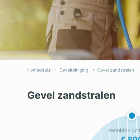
Dakkapel
Laa
Dakraam
Loo
Elektricien
Ong
Homedeal.nl
Gevelreiniging
Gevel zandstralen
Gevel zandstralen
Gemiddelde 
€ 80