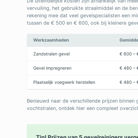
De uiteindelijke kosten zijn afhankelijk van me
vervuiling, het gebruikte straalmiddel en de be
rekening mee dat veel gevelspecialisten een min
tussen de € 500 en € 600, ook bij kleinere geve
Werkzaamheden
Gemiddel
Zandstralen gevel
€ 600 – 
Gevel impregneren
€ 480 – 
Plaatselijk voegwerk herstellen
€ 480 – 
Benieuwd naar de verschillende prijzen binnen g
vochtstralen, ontdek hier een compleet overzi
Tip! Prijzen van 5 gevelreinigers verg