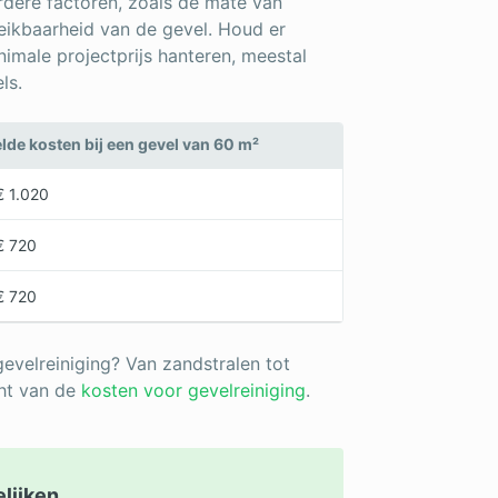
erdere factoren, zoals de mate van
reikbaarheid van de gevel. Houd er
imale projectprijs hanteren, meestal
ls.
de kosten bij een gevel van 60 m²
€ 1.020
€ 720
€ 720
evelreiniging? Van zandstralen tot
cht van de
kosten voor gevelreiniging
.
elijken