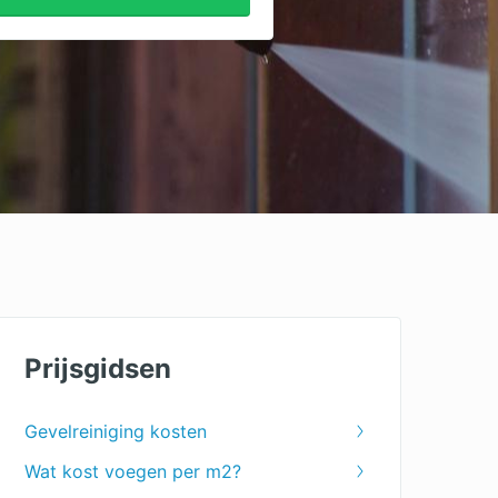
Prijsgidsen
Gevelreiniging kosten
Wat kost voegen per m2?