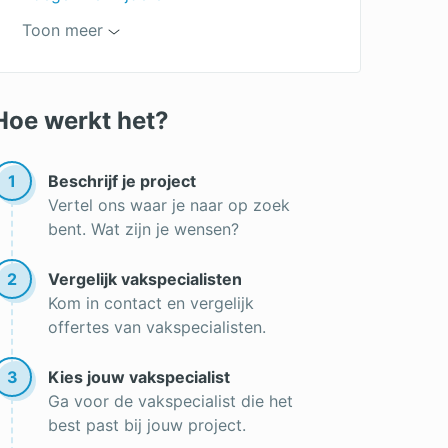
Voegen repareren
Toon meer
Snijvoeg
Voegen uithakken
Hoe werkt het?
Voegen
Stootvoeg
1
Beschrijf je project
Vertel ons waar je naar op zoek
Soorten voegen
bent. Wat zijn je wensen?
Knipvoeg
2
Vergelijk vakspecialisten
Gevelrenovatie
Kom in contact en vergelijk
Gevel reparatie
offertes van vakspecialisten.
Gevelrestauratie
3
Kies jouw vakspecialist
Hydrofoberen
Ga voor de vakspecialist die het
best past bij jouw project.
Stoomreiniging