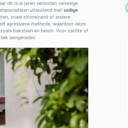
ar dit is al jaren verboden vanwege
lspecialisten uitsluitend met
veilige
ten, zoals olivinezand of andere
latief agressieve methode, waardoor deze
zoals baksteen en beton. Voor zachte of
hniek aangeraden.