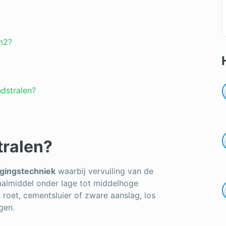
 m2?
dstralen?
tralen?
igingstechniek
waarbij vervuiling van de
aalmiddel onder lage tot middelhoge
, roet, cementsluier of zware aanslag, los
gen.