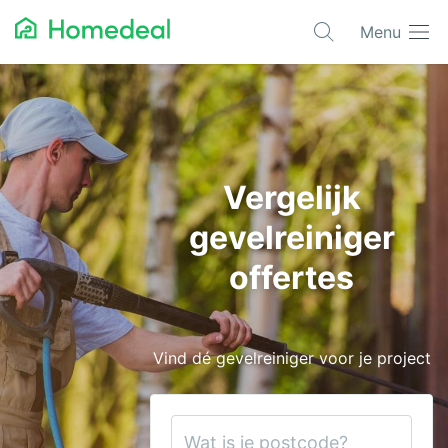
Menu
Populaire projecten
Asbest verwijderen
Dakbedekking
Vergelijk
Dakkapel
gevelreiniger
Glas
offertes
Isolatie
Kozijnen
Vind dé gevelreiniger voor je project
Laadpalen
Schilderwerk