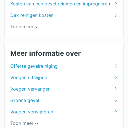
Kosten van een gevel reinigen en impregneren
Dak reinigen kosten
kosten graffiti verwijderen
Toon meer
Gevelonderhoud
Voegbedrijf
Meer informatie over
Gevel stralen kosten
Offerte gevelreiniging
Voegen uitslijpen
Voegen vervangen
Groene gevel
Voegen verwijderen
Voegen repareren
Toon meer