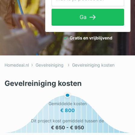
Tuinaanleg
Ga
Ventilatie
Warmtepomp
Gratis en vrijblijvend
Wellness
Zonnepanelen
Homedeal.nl
Gevelreiniging
Gevelreiniging kosten
Overige projecten
Gevelreiniging kosten
Ben je een vakspecialist?
Gemiddelde kosten
Log in
€ 800
Dit project kost gemiddeld tussen de
€ 650 - € 950