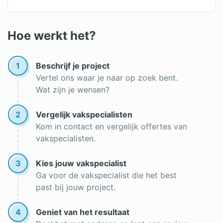
Snijvoeg
Voegen uithakken
Hoe werkt het?
Voegen
1
Beschrijf je project
Stootvoeg
Vertel ons waar je naar op zoek bent.
Wat zijn je wensen?
Soorten voegen
Knipvoeg
2
Vergelijk vakspecialisten
Kom in contact en vergelijk offertes van
Gevelrenovatie
vakspecialisten.
Gevel reparatie
3
Kies jouw vakspecialist
Gevelrestauratie
Ga voor de vakspecialist die het best
past bij jouw project.
Hydrofoberen
Stoomreiniging
4
Geniet van het resultaat