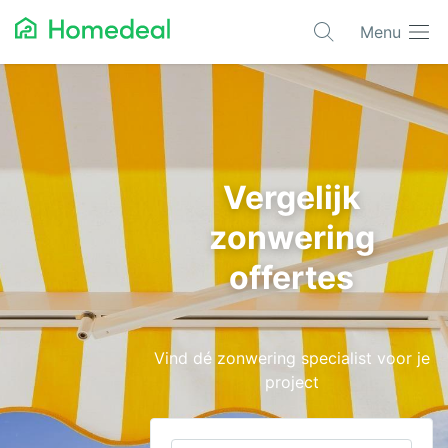
Menu
Populaire projecten
Asbest verwijderen
Dakbedekking
Vergelijk
Dakkapel
zonwering
Glas
offertes
Isolatie
Kozijnen
Vind dé zonwering specialist voor je
Laadpalen
project
Schilderwerk