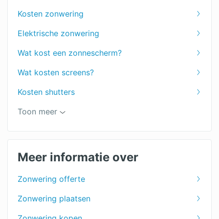
Kosten zonwering
Elektrische zonwering
Wat kost een zonnescherm?
Wat kosten screens?
Kosten shutters
Elektrisch zonnescherm
Toon meer
Zonwering buiten
Wat kost een uitvalscherm?
Meer informatie over
Jaloezieën prijs
Zonwering offerte
Zonwering terras
Zonwering plaatsen
Markiezen prijzen
Zonwering kopen