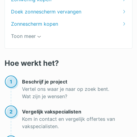
Knikarm zonnescherm
Doek zonnescherm vervangen
Zonnescherm kopen
Zonnescherm overkapping
Toon meer
Veranda zonwering
Waterdicht zonnescherm
Hoe werkt het?
Serre zonwering
1
Beschrijf je project
Buitenjaloezieën prijs
Vertel ons waar je naar op zoek bent.
Wat zijn je wensen?
Zonwering balkon
Goedkope oplossing zonwering
2
Vergelijk vakspecialisten
Kom in contact en vergelijk offertes van
Zonneluifel
vakspecialisten.
Verticaal zonnescherm