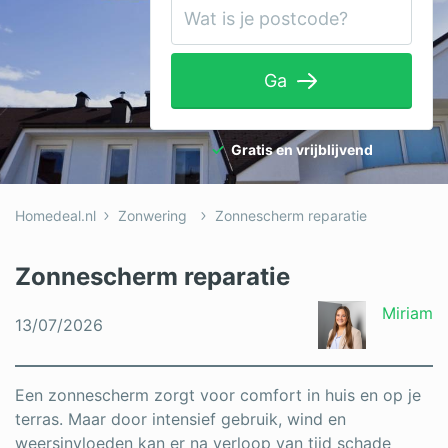
Tuinaanleg
Ventilatie
Ga
Warmtepomp
Wellness
Gratis en vrijblijvend
Zonnepanelen
Homedeal.nl
Zonwering
Zonnescherm reparatie
Overige projecten
Zonnescherm reparatie
Ben je een vakspecialist?
Miriam
13/07/2026
Log in
Een zonnescherm zorgt voor comfort in huis en op je
terras. Maar door intensief gebruik, wind en
weersinvloeden kan er na verloop van tijd schade