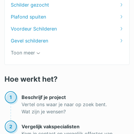
Schilder gezocht
Keuken schilderen prijs
Plafond spuiten
Woonkamer schilderen kosten
Voordeur Schilderen
Deuren schilderen kosten
Gevel schilderen
Plafond in de badkamer verven
Toon meer
Aluminium verven
Schilder Amsterdam
Hoe werkt het?
Muur sauzen
1
Beschrijf je project
Btw schilderwerk
Vertel ons waar je naar op zoek bent.
Wat zijn je wensen?
Muren spuiten
Latex spuiten
2
Vergelijk vakspecialisten
Kom in contact en vergelijk offertes van