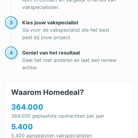
Trapgat schilderen
vakspecialisten.
Keukenkastjes verven
3
Kies jouw vakspecialist
Aluminium kozijnen verven
Ga voor de vakspecialist die het best
past bij jouw project.
Wanneer schilderen
Goedkope schilder
4
Geniet van het resultaat
Deel het met anderen en laat een review
Schildersbedrijf
achter.
Onderhoudscontract
Waarom Homedeal?
364.000
364.000 geplaatste opdrachten per jaar
5.400
5.400 aangesloten vakspecialisten