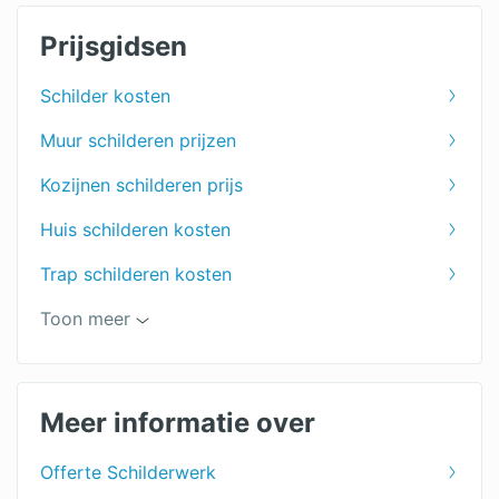
Prijsgidsen
Schilder kosten
Muur schilderen prijzen
Kozijnen schilderen prijs
Huis schilderen kosten
Trap schilderen kosten
Kosten winterschilder
Toon meer
Wat kost een schilder?
Plafond schilderen kosten
Meer informatie over
Stalen kozijnen verven
Offerte Schilderwerk
Buitenschilder kosten