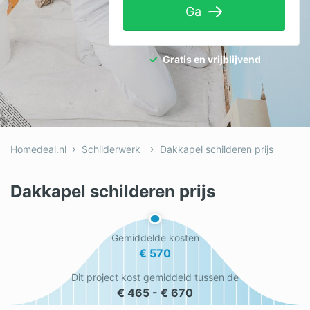
Ga
Tuinaanleg
Ventilatie
Gratis en vrijblijvend
Warmtepomp
Wellness
Zonnepanelen
Homedeal.nl
Schilderwerk
Dakkapel schilderen prijs
Overige projecten
Dakkapel schilderen prijs
Ben je een vakspecialist?
Gemiddelde kosten
Log in
€ 570
Dit project kost gemiddeld tussen de
€ 465 - € 670