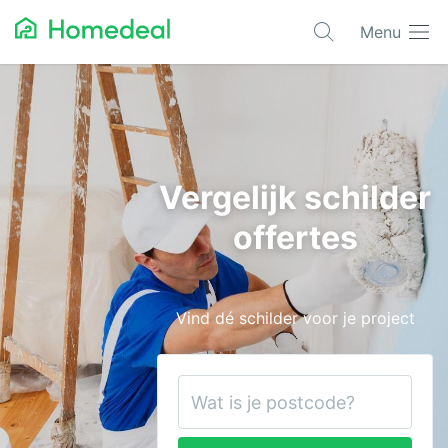
Menu
Populaire projecten
Asbest verwijderen
Dakbedekking
Vergelijk schilder
Dakkapel
offertes
Glas
Isolatie
Vind dé schilder voor je project
Kozijnen
Laadpalen
Schilderwerk