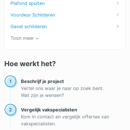
Plafond spuiten
Deuren schilderen kosten
Voordeur Schilderen
Dakkapel schilderen prijs
Gevel schilderen
Plafond in de badkamer verven
Toon meer
Aluminium verven
Schilder Amsterdam
Hoe werkt het?
Muur sauzen
1
Beschrijf je project
Btw schilderwerk
Vertel ons waar je naar op zoek bent.
Wat zijn je wensen?
Muren spuiten
Latex spuiten
2
Vergelijk vakspecialisten
Kom in contact en vergelijk offertes van
Trapgat schilderen
vakspecialisten.