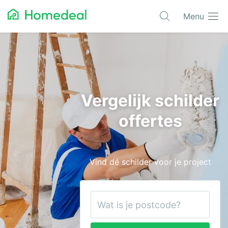
Menu
Populaire projecten
Asbest verwijderen
Dakbedekking
Vergelijk schilder
Dakkapel
offertes
Glas
Isolatie
Vind dé schilder voor je project
Kozijnen
Laadpalen
Schilderwerk