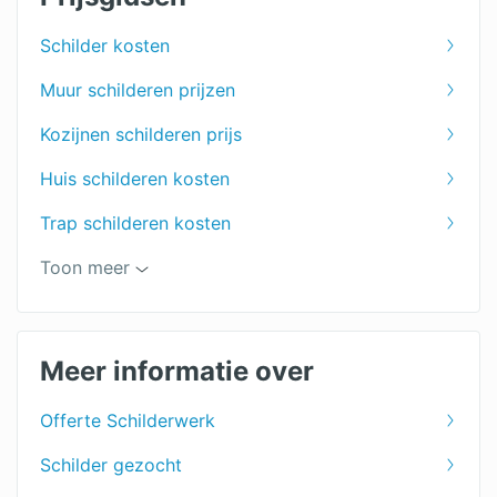
Schilder kosten
Muur schilderen prijzen
Kozijnen schilderen prijs
Huis schilderen kosten
Trap schilderen kosten
Kosten winterschilder
Toon meer
Wat kost een schilder?
Stalen kozijnen verven
Meer informatie over
Buitenschilder kosten
Offerte Schilderwerk
Keuken schilderen prijs
Schilder gezocht
Woonkamer schilderen kosten