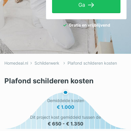
Ga
Tuinaanleg
Ventilatie
Gratis en vrijblijvend
Warmtepomp
Wellness
Zonnepanelen
Homedeal.nl
Schilderwerk
Plafond schilderen kosten
Overige projecten
Plafond schilderen kosten
Ben je een vakspecialist?
Gemiddelde kosten
Log in
€ 1.000
Dit project kost gemiddeld tussen de
€ 650 - € 1.350