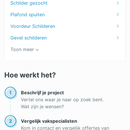
Schilder gezocht
Keuken schilderen prijs
Plafond spuiten
Woonkamer schilderen kosten
Voordeur Schilderen
Deuren schilderen kosten
Gevel schilderen
Dakkapel schilderen prijs
Plafond in de badkamer verven
Toon meer
Aluminium verven
Schilder Amsterdam
Hoe werkt het?
Muur sauzen
1
Beschrijf je project
Btw schilderwerk
Vertel ons waar je naar op zoek bent.
Wat zijn je wensen?
Muren spuiten
Latex spuiten
2
Vergelijk vakspecialisten
Kom in contact en vergelijk offertes van