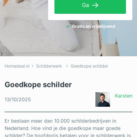
Ga
Tuinaanleg
Ventilatie
Gratis en vrijblijvend
Warmtepomp
Wellness
Zonnepanelen
Homedeal.nl
Schilderwerk
Goedkope schilder
Overige projecten
Goedkope schilder
Ben je een vakspecialist?
Karsten
13/10/2025
Log in
Er bestaan meer dan 10.000 schilderbedrijven in
Nederland. Hoe vind je die goedkope maar goede
schilder? De hoofdprijs betalen voor je schilderwerk is