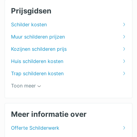
Prijsgidsen
Schilder kosten
Muur schilderen prijzen
Kozijnen schilderen prijs
Huis schilderen kosten
Trap schilderen kosten
Kosten winterschilder
Toon meer
Wat kost een schilder?
Plafond schilderen kosten
Meer informatie over
Stalen kozijnen verven
Offerte Schilderwerk
Buitenschilder kosten