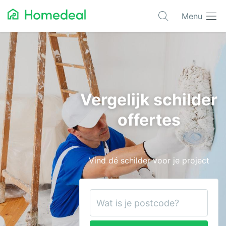
Menu
Populaire projecten
Asbest verwijderen
Dakbedekking
Vergelijk schilder
Dakkapel
offertes
Glas
Isolatie
Vind dé schilder voor je project
Kozijnen
Laadpalen
Schilderwerk