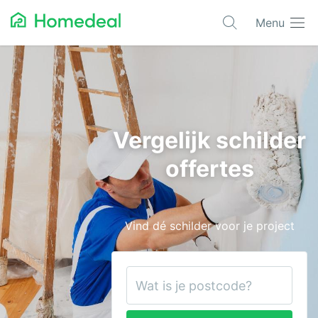
Menu
Populaire projecten
Asbest verwijderen
Dakbedekking
Vergelijk schilder
Dakkapel
offertes
Glas
Isolatie
Vind dé schilder voor je project
Kozijnen
Laadpalen
Schilderwerk