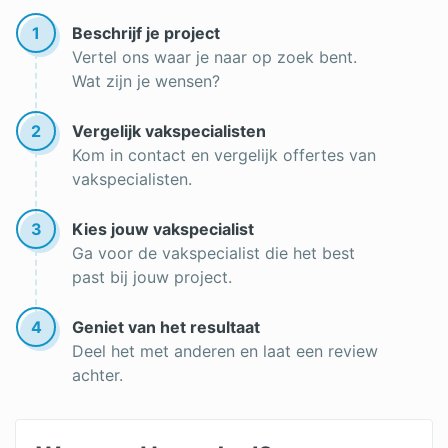
Btw schilderwerk
1
Beschrijf je project
Muren spuiten
Vertel ons waar je naar op zoek bent.
Wat zijn je wensen?
Latex spuiten
Trapgat schilderen
2
Vergelijk vakspecialisten
Kom in contact en vergelijk offertes van
Keukenkastjes verven
vakspecialisten.
Aluminium kozijnen verven
3
Kies jouw vakspecialist
Wanneer schilderen
Ga voor de vakspecialist die het best
past bij jouw project.
Goedkope schilder
Schildersbedrijf
4
Geniet van het resultaat
Deel het met anderen en laat een review
Onderhoudscontract
achter.