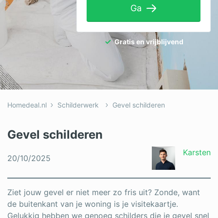
Ga
Tuinaanleg
Ventilatie
Gratis en vrijblijvend
Warmtepomp
Wellness
Zonnepanelen
Homedeal.nl
Schilderwerk
Gevel schilderen
Overige projecten
Gevel schilderen
Ben je een vakspecialist?
Karsten
20/10/2025
Log in
Ziet jouw gevel er niet meer zo fris uit? Zonde, want
de buitenkant van je woning is je visitekaartje.
Gelukkig hebben we genoeg schilders die je gevel snel