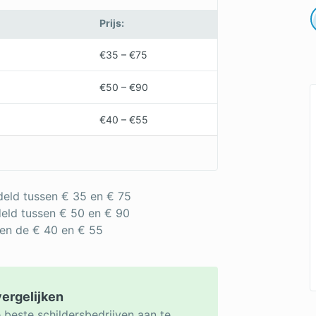
Prijs:
€35 – €75
€50 – €90
€40 – €55
deld tussen € 35 en € 75
deld tussen € 50 en € 90
sen de € 40 en € 55
vergelijken
 beste schildersbedrijven aan te