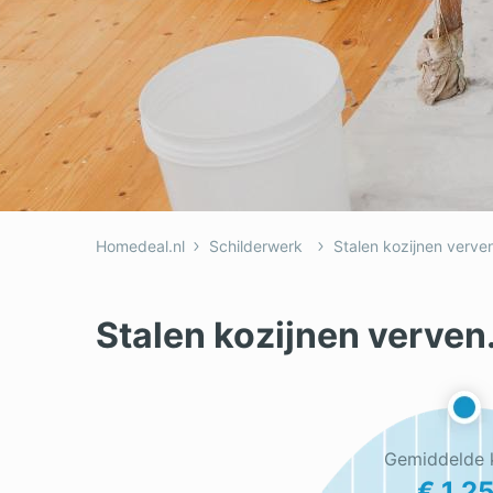
Dakkapel
Laa
Dakraam
Loo
Elektricien
Ong
Homedeal.nl
Schilderwerk
Stalen kozijnen verve
Stalen kozijnen verven
Gemiddelde 
€ 1.2