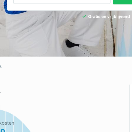
dpalen
Tuinaanleg
Gratis en vrijblijvend
dgieter
Tuinonderhoud
ediertebestrijding
Ventilatie
n.
.
kosten
50