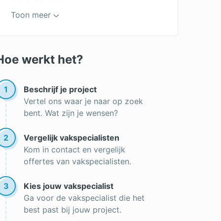
Plafond in de badkamer verven
Toon meer
Aluminium verven
Schilder Amsterdam
Hoe werkt het?
Muur sauzen
Btw schilderwerk
1
Beschrijf je project
Vertel ons waar je naar op zoek
Muren spuiten
bent. Wat zijn je wensen?
Latex spuiten
2
Vergelijk vakspecialisten
Trapgat schilderen
Kom in contact en vergelijk
Keukenkastjes verven
offertes van vakspecialisten.
Aluminium kozijnen verven
3
Kies jouw vakspecialist
Wanneer schilderen
Ga voor de vakspecialist die het
best past bij jouw project.
Goedkope schilder