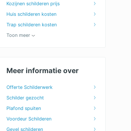
Kozijnen schilderen prijs
Huis schilderen kosten
Trap schilderen kosten
Kosten winterschilder
Toon meer
Wat kost een schilder?
Plafond schilderen kosten
Buitenschilder kosten
Meer informatie over
Keuken schilderen prijs
Offerte Schilderwerk
Woonkamer schilderen kosten
Schilder gezocht
Deuren schilderen kosten
Plafond spuiten
Dakkapel schilderen prijs
Voordeur Schilderen
Gevel schilderen