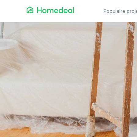
Populaire pro
Aanbouw
Ga
Airco
Gev
Architect
Gla
Asbest verwijderen
He
Badkamerspecialist
Inb
Bestraten
Iso
Cv-ketel
Keu
Dakbedekking
Koz