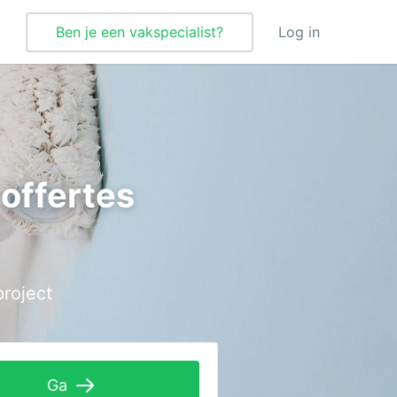
Ben je een vakspecialist?
Log in
Verbouwing
Vloeren
 offertes
Vloerverwarming
Vochtbestrijding
Warmtepomp
project
Wellness
Zonnepanelen
Zonwering
Ga