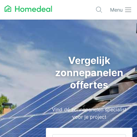
Menu
Populaire projecten
Asbest verwijderen
Dakbedekking
Vergelijk
Dakkapel
zonnepanelen
Glas
offertes
Isolatie
Kozijnen
Vind dé zonnepanelen specialist
Laadpalen
voor je project
Schilderwerk