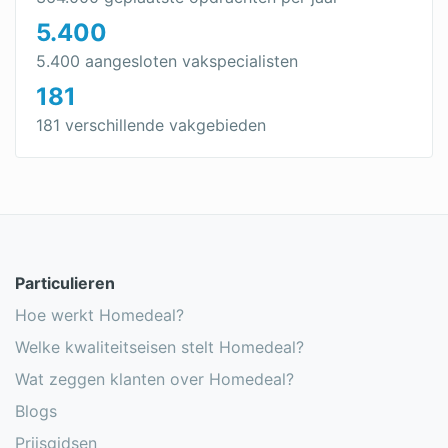
5.400
Indak zonnepanelen
5.400 aangesloten vakspecialisten
Dakpan zonnepanelen
181
Zonnepanelen huren
181 verschillende vakgebieden
Thuisbatterij
Zonnecollectoren
Kleine zonnepanelen
Omvormer zonnepanelen
Particulieren
Dunne film zonnepanelen
Hoe werkt Homedeal?
Welke kwaliteitseisen stelt Homedeal?
Soorten zonnepanelen
Wat zeggen klanten over Homedeal?
Blogs
Prijsgidsen