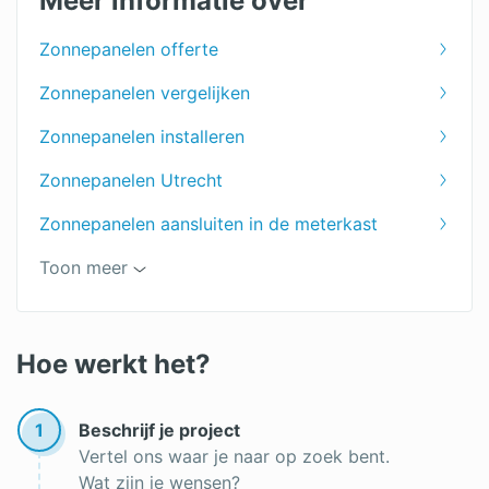
Meer informatie over
Zonnepanelen offerte
Zonnepanelen vergelijken
Zonnepanelen installeren
Zonnepanelen Utrecht
Zonnepanelen aansluiten in de meterkast
Levertijd zonnepanelen
Toon meer
Zonnepanelen schoonmaken
Zonnepanelen aarden
Hoe werkt het?
Zonnepanelen in de tuin
1
Beschrijf je project
Welke omvormer voor zonnepanelen?
Vertel ons waar je naar op zoek bent.
Wat zijn je wensen?
Micro omvormer