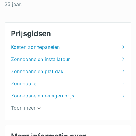
25 jaar.
Prijsgidsen
Kosten zonnepanelen
Zonnepanelen installateur
Zonnepanelen plat dak
Zonneboiler
Zonnepanelen reinigen prijs
Omvormer zonnepanelen prijs
Toon meer
Batterij opslag zonnepanelen prijs
Zonneboilercombi