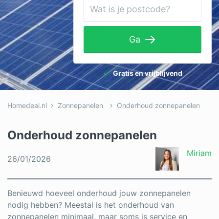
Tuinaanleg
Ventilatie
Ga
Warmtepomp
Wellness
Gratis en vrijblijvend
Zonnepanelen
Homedeal.nl
Zonnepanelen
Onderhoud zonnepanelen
Overige projecten
Onderhoud zonnepanelen
Ben je een vakspecialist?
Miriam
26/01/2026
Log in
Benieuwd hoeveel onderhoud jouw zonnepanelen
nodig hebben? Meestal is het onderhoud van
zonnepanelen minimaal, maar soms is service en