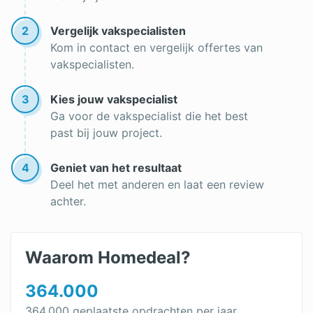
Hybride omvormer
2
Vergelijk vakspecialisten
Kom in contact en vergelijk offertes van
Transparante zonnepanelen
vakspecialisten.
Bifacial zonnepanelen
3
Kies jouw vakspecialist
Hybride zonnepanelen
Ga voor de vakspecialist die het best
past bij jouw project.
Monokristallijne zonnepanelen
Zwarte zonnepanelen
4
Geniet van het resultaat
Deel het met anderen en laat een review
PVT panelen
achter.
Glas glas zonnepanelen
Polykristallijne zonnepanelen
Waarom Homedeal?
Zonnepanelen leasen
364.000
Zonnepanelen met stekker
364.000 geplaatste opdrachten per jaar