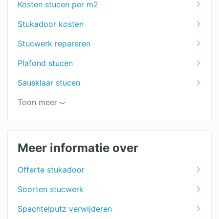
Kosten stucen per m2
Stukadoor kosten
Stucwerk repareren
Plafond stucen
Sausklaar stucen
Leemstuc
Toon meer
Woonkamer stucen kosten
Beton Ciré
Meer informatie over
Buitenmuur stucen
Offerte stukadoor
Tadelakt prijs
Soorten stucwerk
Spackspuiten
Spachtelputz verwijderen