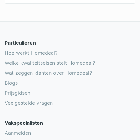
Stucen over tegels
Stucen
Schilderen van stucwerk
Hoe lang moet stucwerk drogen?
Particulieren
Pleisterwerk herstellen
Hoe werkt Homedeal?
Welke kwaliteitseisen stelt Homedeal?
Goedkope stukadoor
Wat zeggen klanten over Homedeal?
Stukadoor vergelijken
Blogs
Stukadoor gezocht
Prijsgidsen
Veelgestelde vragen
Vakspecialisten
Aanmelden