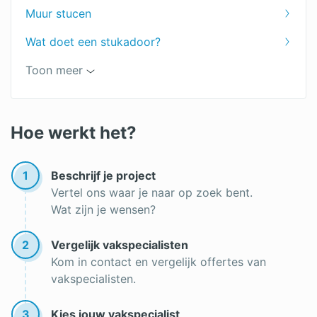
Spachtelputz
Muur stucen
Sierpleister
Wat doet een stukadoor?
Microbeton
Toon meer
Microcement
Stucwerk verwijderen
Hoe werkt het?
Granol verwijderen
1
Beschrijf je project
Tadelakt badkamer
Vertel ons waar je naar op zoek bent.
Wat zijn je wensen?
Spackspuitwerk voor- en nadelen
Spachtelputz repareren
2
Vergelijk vakspecialisten
Kom in contact en vergelijk offertes van
Spachtelputz schoonmaken
vakspecialisten.
Decoratief stucwerk
3
Kies jouw vakspecialist