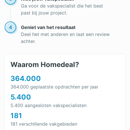
Voorstrijk aanbrengen
Ga voor de vakspecialist die het best
past bij jouw project.
Voorstrijk stucwerk
Cementgebonden stuc
4
Geniet van het resultaat
Deel het met anderen en laat een review
Marmerstuc
achter.
Venetiaans stucwerk
Italiaans stucwerk
Waarom Homedeal?
Wat is pleisterwerk?
364.000
Verf laat los van gestucte muur
364.000 geplaatste opdrachten per jaar
5.400
Muur glad maken zonder stucen
5.400 aangesloten vakspecialisten
Stucwerk schuren
181
Btw stucwerk
181 verschillende vakgebieden