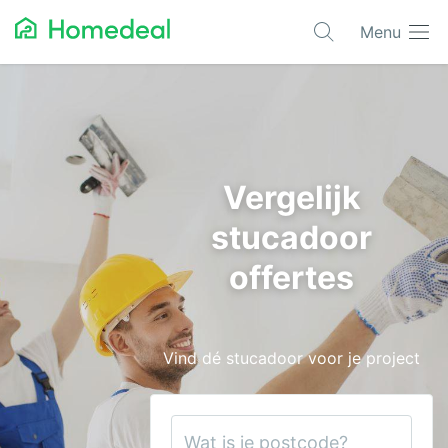
Menu
Populaire projecten
Asbest verwijderen
Dakbedekking
Vergelijk
Dakkapel
stucadoor
Glas
offertes
Isolatie
Kozijnen
Vind dé stucadoor voor je project
Laadpalen
Schilderwerk