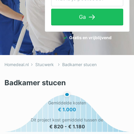
Tuinaanleg
Ga
Ventilatie
Warmtepomp
Gratis en vrijblijvend
Wellness
Zonnepanelen
Homedeal.nl
Stucwerk
Badkamer stucen
Overige projecten
Badkamer stucen
Ben je een vakspecialist?
Gemiddelde kosten
Log in
€ 1.000
Dit project kost gemiddeld tussen de
€ 820 - € 1.180