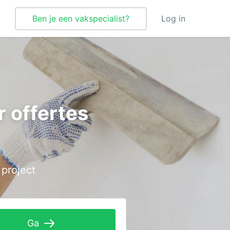
Ben je een vakspecialist?
Log in
Verbouwing
Vloeren
r offertes
Vloerverwarming
Vochtbestrijding
Warmtepomp
 project
Wellness
Zonnepanelen
Zonwering
Ga