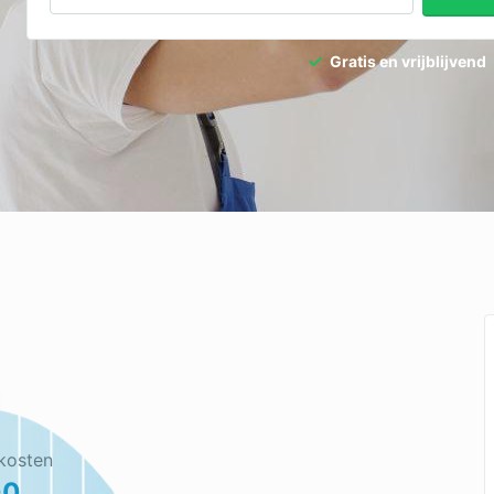
dpalen
Tuinaanleg
Gratis en vrijblijvend
dgieter
Tuinonderhoud
ediertebestrijding
Ventilatie
kosten
00