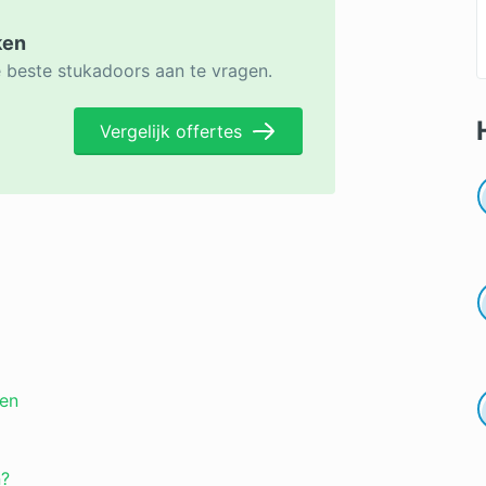
ken
e beste stukadoors aan te vragen.
Vergelijk offertes
cen
n?