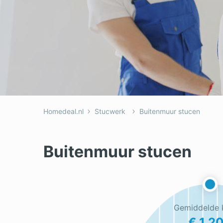
Dakkapel
Laa
Dakraam
Loo
Elektricien
Ong
Homedeal.nl
Stucwerk
Buitenmuur stucen
Buitenmuur stucen
Gemiddelde 
€ 1.2