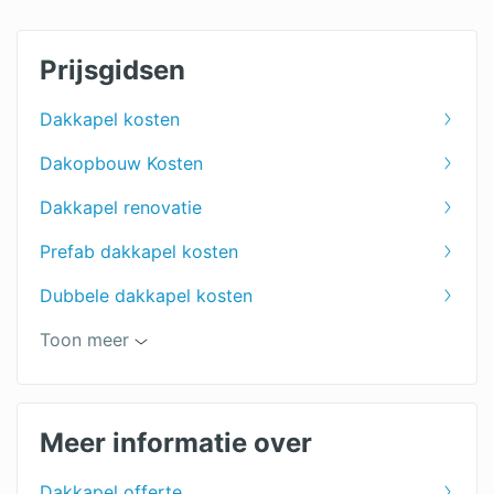
Prijsgidsen
Dakkapel kosten
Dakopbouw Kosten
Dakkapel renovatie
Prefab dakkapel kosten
Dubbele dakkapel kosten
Zinken dakkapel kosten
Toon meer
Dakkapel 4 meter
Dakkapellen specialist
Meer informatie over
Kunststof dakkapel
Dakkapel offerte