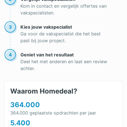
Kom in contact en vergelijk offertes van
Zinken dakkapel
vakspecialisten.
dakopbouw
3
Kies jouw vakspecialist
Houten dakkapel
Ga voor de vakspecialist die het best
past bij jouw project.
Dubbele nokverhoging
Dubbele dakkapel
4
Geniet van het resultaat
Deel het met anderen en laat een review
Polyester dakkapel
achter.
Dakkapel vervangen
Nieuwe Dakkapel
Waarom Homedeal?
Dakkapel in 1 dag
364.000
Dakkapel bouwen: van kosten tot voordelen &
364.000 geplaatste opdrachten per jaar
bouwtips
5.400