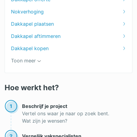
dakkapel 5 meter
Nokverhoging
kosten dakkapel plaatsen
Dakkapel plaatsen
Aluminium dakkapel
Dakkapel aftimmeren
Houten dakkapel
Dakkapel kopen
Polyester dakkapel
Regels dakkapel
Toon meer
Dakkapel vergunning
Airco op dakkapel
Lekkage aan je dakkapel?
Hoe werkt het?
Dakkapel vergunningsvrij
1
Beschrijf je project
Soorten dakkapellen
Vertel ons waar je naar op zoek bent.
Wat zijn je wensen?
Dakkapel isoleren
Maat dakkapellen
2
Vergelijk vakspecialisten