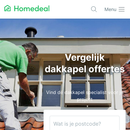
Menu
Populaire projecten
Asbest verwijderen
Dakbedekking
Vergelijk
Dakkapel
dakkapel offertes
Glas
Isolatie
Vind dé dakkapel specialist voor je
Kozijnen
project
Laadpalen
Schilderwerk