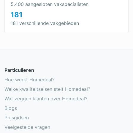
dakkapel renovatie
5.400 aangesloten vakspecialisten
181
dakkapel op maat
181 verschillende vakgebieden
Dakkapel groot
Moderne Dakkapel
Dakkapel schuin dak
Dakkapel afwerken
Particulieren
Goedkope dakkapel
Hoe werkt Homedeal?
Welke kwaliteitseisen stelt Homedeal?
Wat zeggen klanten over Homedeal?
Blogs
Prijsgidsen
Veelgestelde vragen