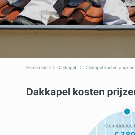
Dakkapel
Laa
Dakraam
Loo
Elektricien
Ong
Homedeal.nl
Dakkapel
Dakkapel kosten prijzeno
Dakkapel kosten prijze
Gemiddelde 
€ 7.8