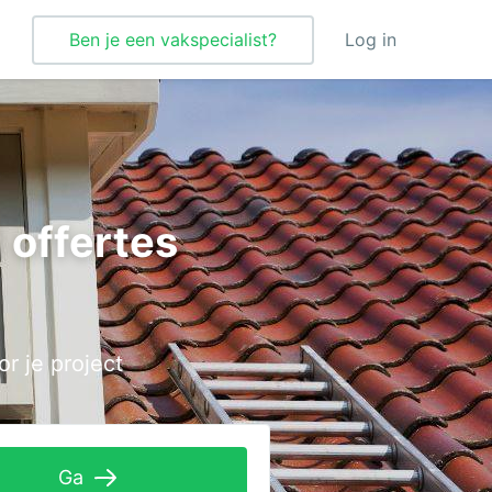
Ben je een vakspecialist?
Log in
Verbouwing
Vloeren
 offertes
Vloerverwarming
Vochtbestrijding
Warmtepomp
r je project
Wellness
Zonnepanelen
Zonwering
Ga