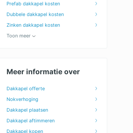
Prefab dakkapel kosten
Dubbele dakkapel kosten
Zinken dakkapel kosten
Dakkapel 4 meter
Toon meer
Dakkapellen specialist
Kunststof dakkapel
dakkapel 5 meter
Meer informatie over
kosten dakkapel plaatsen
Dakkapel offerte
Aluminium dakkapel
Nokverhoging
Houten dakkapel
Dakkapel plaatsen
Polyester dakkapel
Dakkapel aftimmeren
Dakkapel vergunning
Dakkapel kopen