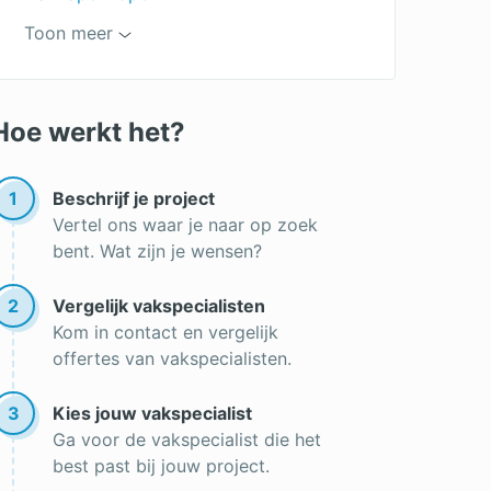
Regels dakkapel
Toon meer
Airco op dakkapel
Lekkage aan je dakkapel?
Hoe werkt het?
Dakkapel vergunningsvrij
Soorten dakkapellen
1
Beschrijf je project
Vertel ons waar je naar op zoek
Dakkapel isoleren
bent. Wat zijn je wensen?
Maat dakkapellen
2
Vergelijk vakspecialisten
Zinken dakkapel
Kom in contact en vergelijk
dakopbouw
offertes van vakspecialisten.
Houten dakkapel
3
Kies jouw vakspecialist
Dubbele nokverhoging
Ga voor de vakspecialist die het
best past bij jouw project.
Dakkapel vergelijken