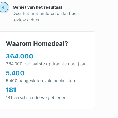
Dubbele dakkapel
4
Geniet van het resultaat
Polyester dakkapel
Deel het met anderen en laat een
review achter.
Dakkapel vervangen
Nieuwe Dakkapel
Dakkapel in 1 dag
Waarom Homedeal?
Dakkapel bouwen: van kosten tot
364.000
voordelen & bouwtips
364.000 geplaatste opdrachten per jaar
dakkapel renovatie
5.400
dakkapel op maat
5.400 aangesloten vakspecialisten
Dakkapel groot
181
Moderne Dakkapel
181 verschillende vakgebieden
Dakkapel schuin dak
Dakkapel afwerken