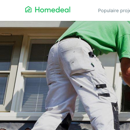
Populaire pro
Aanbouw
Ga
Airco
Gev
Architect
Gla
Asbest verwijderen
He
Badkamerspecialist
Inb
Bestraten
Iso
Cv-ketel
Keu
Dakbedekking
Koz