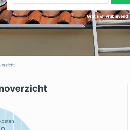
dpalen
Tuinaanleg
Gratis en vrijblijvend
dgieter
Tuinonderhoud
ediertebestrijding
Ventilatie
verzicht
noverzicht
kosten
00