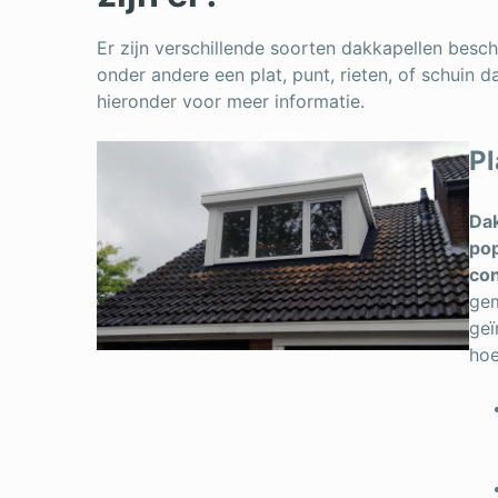
Er zijn verschillende soorten dakkapellen bes
onder andere een plat, punt, rieten, of schuin d
hieronder voor meer informatie.
Pl
Dak
po
con
gem
geï
hoe