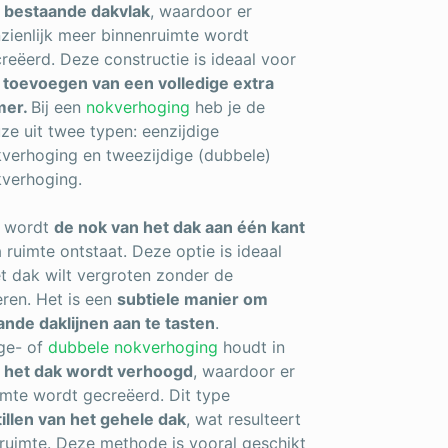
 bestaande dakvlak
, waardoor er
zienlijk meer binnenruimte wordt
reëerd. Deze constructie is ideaal voor
t
toevoegen van een volledige extra
mer.
Bij een
nokverhoging
heb je de
ze uit twee typen: eenzijdige
verhoging en tweezijdige (dubbele)
verhoging.
t wordt
de nok van het dak aan één kant
 ruimte ontstaat. Deze optie is ideaal
t dak wilt vergroten zonder de
ren. Het is een
subtiele manier om
nde daklijnen aan te tasten
.
ge- of
dubbele nokverhoging
houdt in
n het dak wordt verhoogd
, waardoor er
imte wordt gecreëerd. Dit type
illen van het gehele dak
, wat resulteert
nruimte. Deze methode is vooral geschikt