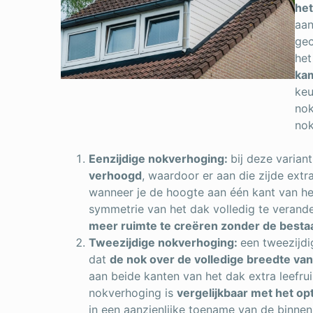
het
aan
gec
he
ka
keu
nok
nok
Eenzijdige nokverhoging:
bij deze varian
verhoogd
, waardoor er aan die zijde extra
wanneer je de hoogte aan één kant van he
symmetrie van het dak volledig te verande
meer ruimte te creëren zonder de bestaa
Tweezijdige nokverhoging:
een tweezijdi
dat
de nok over de volledige breedte va
aan beide kanten van het dak extra leefru
nokverhoging is
vergelijkbaar met het opt
in een aanzienlijke toename van de binne