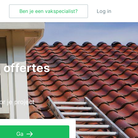
Ben je een vakspecialist?
Log in
Verbouwing
Vloeren
 offertes
Vloerverwarming
Vochtbestrijding
Warmtepomp
r je project
Wellness
Zonnepanelen
Zonwering
Ga