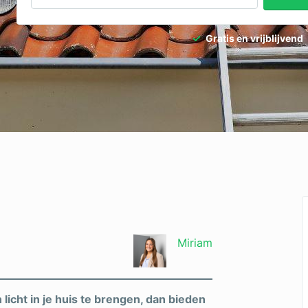
dpalen
Tuinaanleg
Gratis en vrijblijvend
dgieter
Tuinonderhoud
ediertebestrijding
Ventilatie
Miriam
licht in je huis te brengen, dan bieden