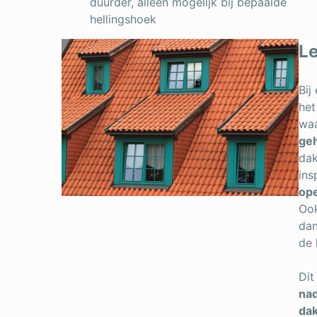
duurder, alleen mogelijk bij bepaalde
hellingshoek
L
Bij
het
wa
geh
dak
ins
ope
Ook
dan
de 
Dit
nad
dak