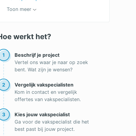
Regels dakkapel
Toon meer
Airco op dakkapel
Lekkage aan je dakkapel?
Hoe werkt het?
Dakkapel vergunningsvrij
Dakkapel isoleren
1
Beschrijf je project
Vertel ons waar je naar op zoek
Maat dakkapellen
bent. Wat zijn je wensen?
Zinken dakkapel
2
Vergelijk vakspecialisten
dakopbouw
Kom in contact en vergelijk
Houten dakkapel
offertes van vakspecialisten.
Dubbele nokverhoging
3
Kies jouw vakspecialist
Dakkapel vergelijken
Ga voor de vakspecialist die het
best past bij jouw project.
Dubbele dakkapel