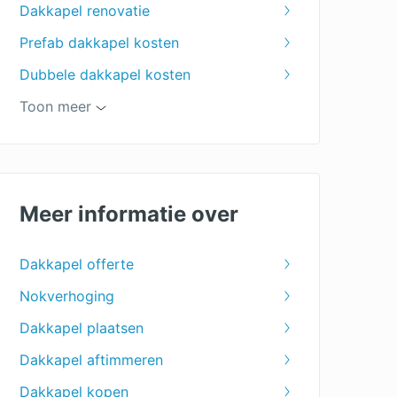
Dakkapel renovatie
Prefab dakkapel kosten
Dubbele dakkapel kosten
Zinken dakkapel kosten
Toon meer
Dakkapel 4 meter
Dakkapellen specialist
Kunststof dakkapel
Meer informatie over
dakkapel 5 meter
Dakkapel offerte
kosten dakkapel plaatsen
Nokverhoging
Aluminium dakkapel
Dakkapel plaatsen
Houten dakkapel
Dakkapel aftimmeren
Polyester dakkapel
Dakkapel kopen
Dakkapel vergunning