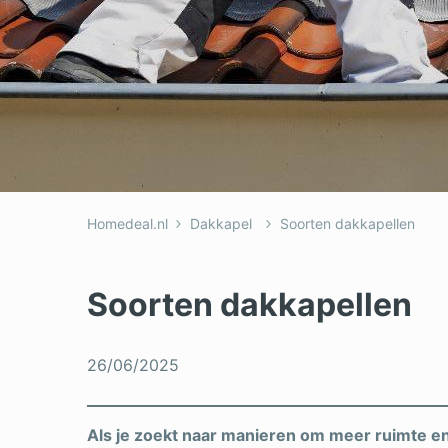
Dakkapel
Laa
Dakraam
Loo
Elektricien
Ong
Homedeal.nl
Dakkapel
Soorten dakkapellen
Soorten dakkapellen
26/06/2025
Als je zoekt naar manieren om meer ruimte en 