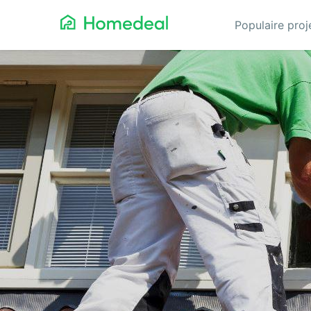
Populaire pro
Aanbouw
Ga
Airco
Gev
Architect
Gla
Asbest verwijderen
He
Badkamerspecialist
Inb
Bestraten
Iso
Cv-ketel
Keu
Dakbedekking
Koz