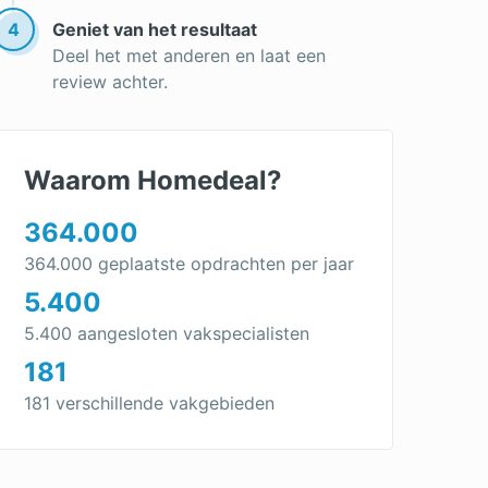
Polyester dakkapel
4
Geniet van het resultaat
Dakkapel vervangen
Deel het met anderen en laat een
review achter.
Nieuwe Dakkapel
Dakkapel in 1 dag
Dakkapel bouwen: van kosten tot
Waarom Homedeal?
voordelen & bouwtips
364.000
dakkapel renovatie
364.000 geplaatste opdrachten per jaar
dakkapel op maat
5.400
Dakkapel groot
5.400 aangesloten vakspecialisten
Moderne Dakkapel
181
Dakkapel schuin dak
181 verschillende vakgebieden
Dakkapel afwerken
Goedkope dakkapel