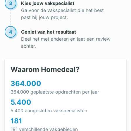
3
Kies jouw vakspecialist
Dubbele nokverhoging
Ga voor de vakspecialist die het best
past bij jouw project.
Dakkapel vergelijken
Dubbele dakkapel
4
Geniet van het resultaat
Deel het met anderen en laat een review
Polyester dakkapel
achter.
Dakkapel vervangen
Nieuwe Dakkapel
Waarom Homedeal?
Dakkapel in 1 dag
364.000
Dakkapel bouwen: van kosten tot voordelen &
364.000 geplaatste opdrachten per jaar
bouwtips
5.400
dakkapel renovatie
5.400 aangesloten vakspecialisten
181
dakkapel op maat
181 verschillende vakgebieden