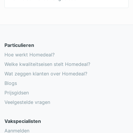
Dakkapel groot
Moderne Dakkapel
Dakkapel schuin dak
Dakkapel afwerken
Particulieren
Goedkope dakkapel
Hoe werkt Homedeal?
Welke kwaliteitseisen stelt Homedeal?
Wat zeggen klanten over Homedeal?
Blogs
Prijsgidsen
Veelgestelde vragen
Vakspecialisten
Aanmelden