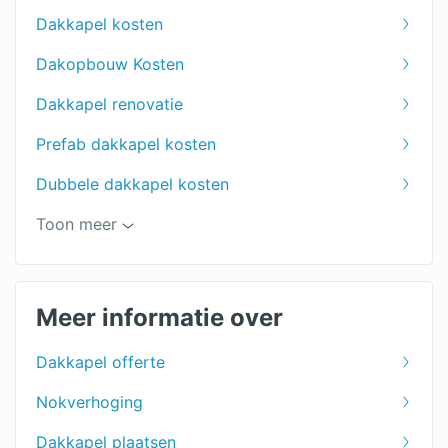
Dakkapel kosten
Dakopbouw Kosten
Dakkapel renovatie
Prefab dakkapel kosten
Dubbele dakkapel kosten
Zinken dakkapel kosten
Toon meer
Dakkapel 4 meter
Dakkapellen specialist
Meer informatie over
Kunststof dakkapel
Dakkapel offerte
dakkapel 5 meter
Nokverhoging
kosten dakkapel plaatsen
Dakkapel plaatsen