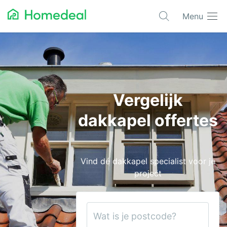
Menu
Populaire projecten
Asbest verwijderen
Dakbedekking
Vergelijk
Dakkapel
dakkapel offertes
Glas
Isolatie
Vind dé dakkapel specialist voor je
Kozijnen
project
Laadpalen
Schilderwerk