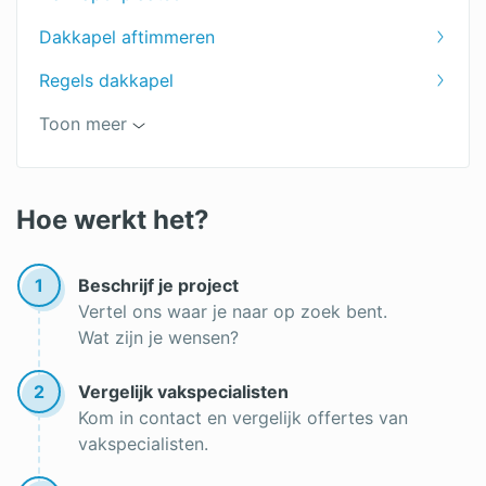
Aluminium dakkapel
Dakkapel aftimmeren
Houten dakkapel
Regels dakkapel
Polyester dakkapel
Airco op dakkapel
Toon meer
Dakkapel vergunning
Lekkage aan je dakkapel?
Dakkapel vergunningsvrij
Hoe werkt het?
Soorten dakkapellen
1
Beschrijf je project
Dakkapel isoleren
Vertel ons waar je naar op zoek bent.
Wat zijn je wensen?
Maat dakkapellen
Zinken dakkapel
2
Vergelijk vakspecialisten
Kom in contact en vergelijk offertes van
dakopbouw
vakspecialisten.
Houten dakkapel